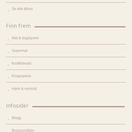
Se alle tilbud
Finn frem
Mat & dagligvare
Supermat
Kosttilskudd
Kroppspleie
Hjem & renhold
Infosider
Blogg
Bruksområder