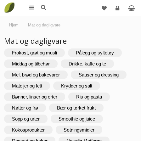
Logg
Hjem
—
Mat og dagligvare
inn
Mat og dagligvare
Frokost, grøt og musli
Pålegg og syltetøy
Middag og tilbehør
Drikke, kaffe og te
Mel, brød og bakevarer
Sauser og dressing
Matoljer og fett
Krydder og salt
Bønner, linser og erter
Ris og pasta
Nøtter og frø
Bær og tørket frukt
Sopp og urter
Smoothie og juice
Kokosprodukter
Søtningsmidler
Dessert og kaker
Naturlig Matfarge