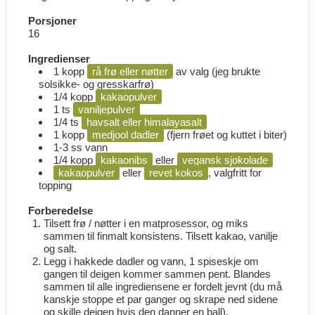
Porsjoner
16
Ingredienser
1 kopp
rå frø eller nøtter
av valg (jeg brukte
solsikke- og gresskarfrø)
1/4 kopp
kakaopulver
1 ts
vaniljepulver
1/4 ts
havsalt eller himalayasalt
1 kopp
medjool dadler
(fjern frøet og kuttet i biter)
1-3 ss vann
1/4 kopp
kakaonibs
eller
vegansk sjokolade
kakaopulver
eller
revet kokos
, valgfritt for
topping
Forberedelse
Tilsett frø / nøtter i en matprosessor, og miks
sammen til finmalt konsistens. Tilsett kakao, vanilje
og salt.
Legg i hakkede dadler og vann, 1 spiseskje om
gangen til deigen kommer sammen pent. Blandes
sammen til alle ingrediensene er fordelt jevnt (du må
kanskje stoppe et par ganger og skrape ned sidene
og skille deigen hvis den danner en ball).