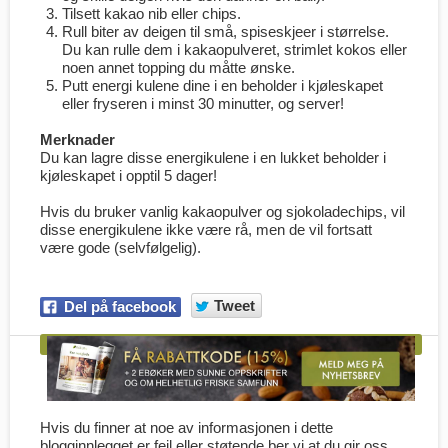
Tilsett kakao nib eller chips.
Rull biter av deigen til små, spiseskjeer i størrelse.
Du kan rulle dem i kakaopulveret, strimlet kokos eller
noen annet topping du måtte ønske.
Putt energi kulene dine i en beholder i kjøleskapet
eller fryseren i minst 30 minutter, og server!
Merknader
Du kan lagre disse energikulene i en lukket beholder i
kjøleskapet i opptil 5 dager!
Hvis du bruker vanlig kakaopulver og sjokoladechips, vil
disse energikulene ikke være rå, men de vil fortsatt
være gode (selvfølgelig).
Tweet
Del på facebook
Hvis du finner at noe av informasjonen i dette
blogginnlegget er feil eller støtende ber vi at du gir oss