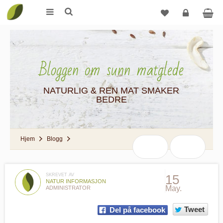
Logg
inn
Bloggen om sunn matglede
NATURLIG & REN MAT SMAKER
BEDRE
Hjem
Blogg
SKREVET AV
15
NATUR INFORMASJON
May.
ADMINISTRATOR
Tweet
Del på facebook