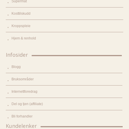
Supermat
Kosttilskudd
Kroppspleie
Hjem & renhold
Infosider
Blogg
Bruksområder
Internettforedrag
Del og tjen (affiliate)
Bli forhandler
Kundelenker