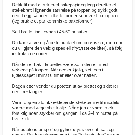
Dekk til med et ark med bakepapir og legg deretter et
stekebrett i lignende størrelse på toppen og trykk godt
ned. Legg så noen ildfaste former som vekt på toppen
(jeg brukte et par keramiske bakeformer).
Sett brettet inn i ovnen i 45-60 minutter.
Du kan servere på dette punktet om du ønsker; men om
du vil gjøre den veldig spesiell (frytyrstekte biter), så følg
instruksene under.
Når den er bakt, la brettet være som den er, med
vektene på toppen. Når den er kjølig, sett den i
kjøleskapet i minst 6 timer eller over natten.
Dagen etter vender du poteten ut av brettet og skjærer
den i rektangler.
Varm opp en stor ikke-klebende stekepanne til middels
varme med vegetabilsk olje. Når oljen er varm, stek
forsiktig noen stykker om gangen, i ca 3-4 minutter på
hver side.
Når potetene er sprø og gylne, dryss over litt salt og
server. Det kan skæres opp i fine "kakestykker" og ser