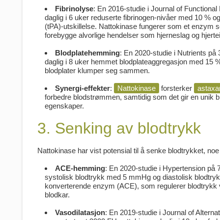
Fibrinolyse
: En 2016-studie i
Journal of Functional
daglig i 6 uker reduserte fibrinogen-nivåer med 10 % o
(tPA)-utskillelse. Nattokinase fungerer som et enzym s
forebygge alvorlige hendelser som hjerneslag og hjertei
Blodplatehemming
: En 2020-studie i
Nutrients
på 3
daglig i 8 uker hemmet blodplateaggregasjon med 15 %,
blodplater klumper seg sammen.
Synergi-effekter
:
Nattokinase
forsterker
astaxa
forbedre blodstrømmen, samtidig som det gir en unik
egenskaper.
3. Senking av blodtrykk
Nattokinase har vist potensial til å senke blodtrykket, n
ACE-hemming
: En 2020-studie i
Hypertension
på 7
systolisk blodtrykk med 5 mmHg og diastolisk blodtry
konverterende enzym (ACE), som regulerer blodtrykk 
blodkar.
Vasodilatasjon
: En 2019-studie i
Journal of Altern