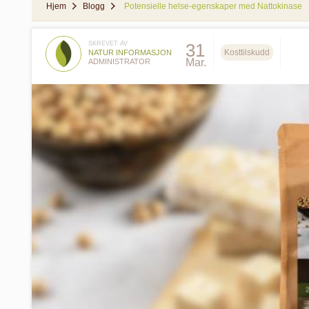
Hjem
Blogg
Potensielle helse-egenskaper med Nattokinase
SKREVET AV
31
Kosttilskudd
NATUR INFORMASJON
Mar.
ADMINISTRATOR