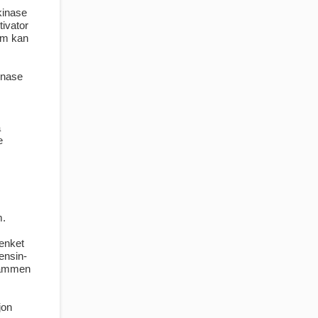
kinase
tivator
som kan
inase
å
e
m.
senket
ensin-
 sammen
jon