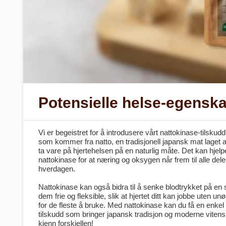
Potensielle helse-egensk
Vi er begeistret for å introdusere vårt nattokinase-tilskud
som kommer fra natto, en tradisjonell japansk mat laget 
ta vare på hjertehelsen på en naturlig måte. Det kan hjel
nattokinase for at næring og oksygen når frem til alle dele
hverdagen.
Nattokinase kan også bidra til å senke blodtrykket på en
dem frie og fleksible, slik at hjertet ditt kan jobbe uten un
for de fleste å bruke. Med nattokinase kan du få en enkel
tilskudd som bringer japansk tradisjon og moderne vitens
kjenn forskjellen!