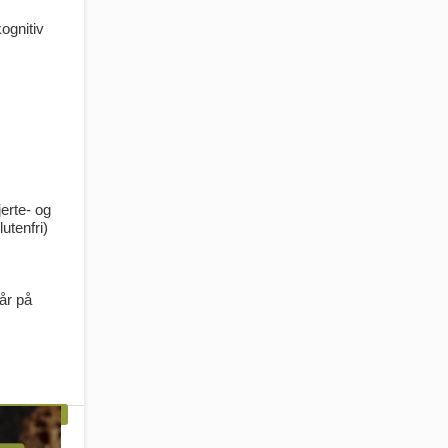
ognitiv
erte- og
utenfri)
år på