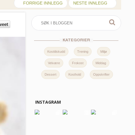
FORRIGE INNLEGG
NESTE INNLEGG
weet
KATEGORIER
Kosttilskudd
Trening
Miljø
Velvære
Frokost
Middag
Dessert
Kosthold
Oppskrifter
INSTAGRAM