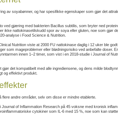
ing av soyabønner, og har spesifikke egenskaper som gjør det attrak
atto ved gjæring med bakterien
Bacillus subtilis
, som bryter ned protein
r ikke nattokinasetilskudd spor av soya eller gluten, noe som gjør d
2020-analyse i
Food Science & Nutrition
.
linical Nutrition
viste at 2000 FU nattokinase daglig i 12 uker ble godt 
ninger som mageproblemer eller blødningsrisiko ved anbefalte doser. 
 tynntarmen innen 1–2 timer, som vist i en 2018-studie i
Journal of Nutr
t gjør det kompatibelt med alle ingrediensene, og dens milde blodtyn
t og effektivt produkt.
effekter
å flere andre områder, selv om disse er mindre etablerte.
 i
Journal of Inflammation Research
på 45 voksne med kronisk infla
e proinflammatoriske cytokiner som IL-6 med 15 %, noe som kan støtte