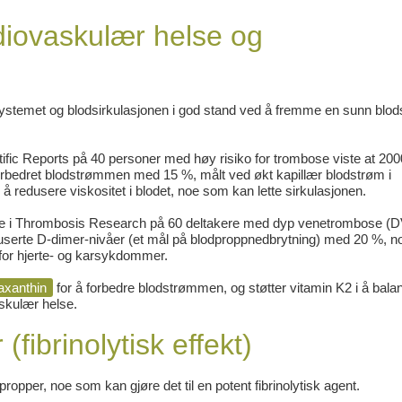
diovaskulær helse og
 systemet og blodsirkulasjonen i god stand ved å fremme en sunn blo
tific Reports
på 40 personer med høy risiko for trombose viste at 200
r forbedret blodstrømmen med 15 %, målt ved økt kapillær blodstrøm i
å redusere viskositet i blodet, noe som kan lette sirkulasjonen.
e i
Thrombosis Research
på 60 deltakere med dyp venetrombose (
eduserte D-dimer-nivåer (et mål på blodproppnedbrytning) med 20 %, 
 for hjerte- og karsykdommer.
axanthin
for å forbedre blodstrømmen, og støtter vitamin K2 i å bala
askulær helse.
fibrinolytisk effekt)
propper, noe som kan gjøre det til en potent fibrinolytisk agent.