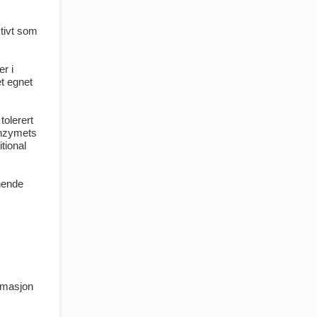
tivt som
er i
et egnet
tolerert
Enzymets
itional
nende
mmasjon