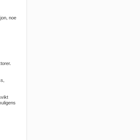
jon, noe
torer.
ss,
vikt
muligens