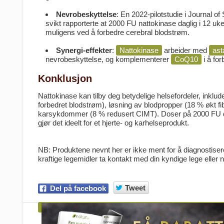
Nevrobeskyttelse
: En 2022-pilotstudie i
Journal of
svikt rapporterte at 2000 FU nattokinase daglig i 12 u
muligens ved å forbedre cerebral blodstrøm.
Synergi-effekter
:
Nattokinase
arbeider med
ast
nevrobeskyttelse, og komplementerer
CoQ10
i å for
Konklusjon
Nattokinase kan tilby deg betydelige helsefordeler, inklu
forbedret blodstrøm), løsning av blodpropper (18 % økt fi
karsykdommer (8 % redusert CIMT). Doser på 2000 FU dagli
gjør det ideelt for et hjerte- og karhelseprodukt.
NB: Produktene nevnt her er ikke ment for å diagnostise
kraftige legemidler ta kontakt med din kyndige lege eller 
Tweet
Del på facebook