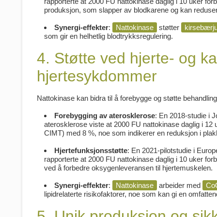
rapporterte at 2000 FU nattokinase daglig i 10 uker fo
produksjon, som slapper av blodkarene og kan reduser
Synergi-effekter
:
Nattokinase
støtter
kirsebærj
som gir en helhetlig blodtrykksregulering.
4. Støtte ved hjerte- og
hjertesykdommer
Nattokinase kan bidra til å forebygge og støtte behandli
Forebygging av aterosklerose
: En 2018-studie i
J
aterosklerose viste at 2000 FU nattokinase daglig i 12
CIMT) med 8 %, noe som indikerer en reduksjon i pla
Hjertefunksjonsstøtte
: En 2021-pilotstudie i
Europe
rapporterte at 2000 FU nattokinase daglig i 10 uker fo
ved å forbedre oksygenleveransen til hjertemuskelen.
Synergi-effekter
:
Nattokinase
arbeider med
Co
lipidrelaterte risikofaktorer, noe som kan gi en omfatte
5. Unik produksjon og sik