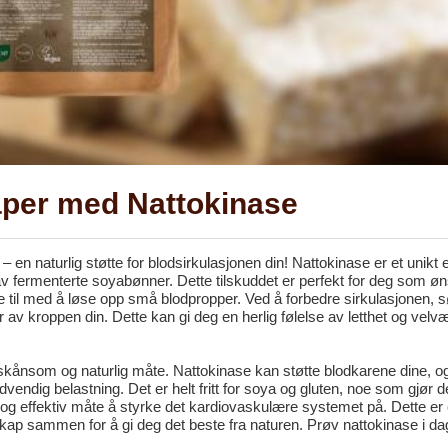
aper med Nattokinase
d – en naturlig støtte for blodsirkulasjonen din! Nattokinase er et unik
av fermenterte soyabønner. Dette tilskuddet er perfekt for deg som ø
pe til med å løse opp små blodpropper. Ved å forbedre sirkulasjonen, 
r av kroppen din. Dette kan gi deg en herlig følelse av letthet og velvæ
 skånsom og naturlig måte. Nattokinase kan støtte blodkarene dine, o
ødvendig belastning. Det er helt fritt for soya og gluten, noe som gjør de
 og effektiv måte å styrke det kardiovaskulære systemet på. Dette er 
kap sammen for å gi deg det beste fra naturen. Prøv nattokinase i da