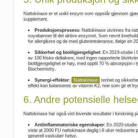
Nattokinase er et unikt enzym som oppstår gjennom gjær
supplement.
Produksjonsprosess
: Nattokinase utvinnes fra n
soyabønner til det aktive enzymet. Som nevnt inneholde
for allergikere og de med glutenintoleranse, ifølge en 
Sikkerhet og biotilgjengelighet
: En 2019-studie i
C
av 100 friske deltakere, med ingen rapporterte bivirk
biotilgjengelighet er høy, med opptil 70 % absorpsjon i
Biochemistry
.
Synergi-effekter
:
Nattokinase
renhet og sikkerhe
effekt kan balanseres av vitamin K2, noe som gir et tryg
6. Andre potensielle helse
Nattokinase har også vist lovende resultater i forskning p
Antiinflammatoriske egenskaper
: En 2020-studie
viste at 2000 FU nattokinase daglig i 8 uker redusert
generell vaskulær helse.