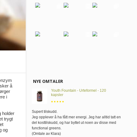
t enzym
NYE OMTALER
nsker å
Youth Fountain - Urteformel - 120
sørger
kapsler
re i
Supert tilskudd
.
g holder
Jeg opplever å ha fått mer energi. Jeg har alltid tatt en
t trygt
del kosttilskudd, og har byttet ut noen av disse med
et
functional greens.
g og
(Omtale av Klara)