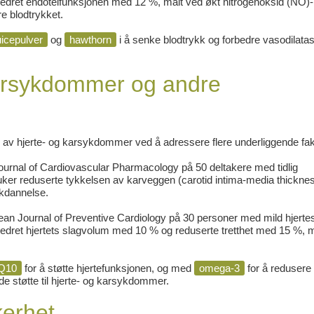
rbedret endotelfunksjonen med 12 %, målt ved økt nitrogenoksid (NO)-
e blodtrykket.
uicepulver
og
hawthorn
i å senke blodtrykk og forbedre vasodilatas
 karsykdommer og andre
ng av hjerte- og karsykdommer ved å adressere flere underliggende fak
ournal of Cardiovascular Pharmacology
på 50 deltakere med tidlig
 uker reduserte tykkelsen av karveggen (carotid intima-media thickne
kkdannelse.
an Journal of Preventive Cardiology
på 30 personer med mild hjertes
rbedret hjertets slagvolum med 10 % og reduserte tretthet med 15 %, 
Q10
for å støtte hjertefunksjonen, og med
omega-3
for å redusere
nde støtte til hjerte- og karsykdommer.
kerhet