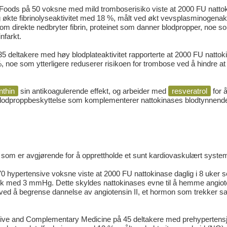
 Foods
på 50 voksne med mild tromboserisiko viste at 2000 FU natto
g økte fibrinolyseaktivitet med 18 %, målt ved økt vevsplasminogenak
om direkte nedbryter fibrin, proteinet som danner blodpropper, noe 
nfarkt.
5 deltakere med høy blodplateaktivitet rapporterte at 2000 FU nattok
 noe som ytterligere reduserer risikoen for trombose ved å hindre at
nthin
sin antikoagulerende effekt, og arbeider med
resveratrol
for 
 blodproppbeskyttelse som komplementerer nattokinases blodtynnend
oe som er avgjørende for å opprettholde et sunt kardiovaskulært syste
0 hypertensive voksne viste at 2000 FU nattokinase daglig i 8 uker 
kk med 3 mmHg. Dette skyldes nattokinases evne til å hemme angiot
ved å begrense dannelse av angiotensin II, et hormon som trekker
ative and Complementary Medicine
på 45 deltakere med prehypertens