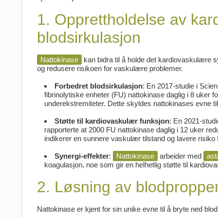
1. Opprettholdelse av kar
blodsirkulasjon
Nattokinase
kan bidra til å holde det kardiovaskulære
og redusere risikoen for vaskulære problemer.
Forbedret blodsirkulasjon
: En 2017-studie i
Scien
fibrinolytiske enheter (FU) nattokinase daglig i 8 uke
underekstremiteter. Dette skyldes nattokinases evne til 
Støtte til kardiovaskulær funksjon
: En 2021-studi
rapporterte at 2000 FU nattokinase daglig i 12 uker r
indikerer en sunnere vaskulær tilstand og lavere risiko
Synergi-effekter
:
Nattokinase
arbeider med
ast
koagulasjon, noe som gir en helhetlig støtte til kardiov
2. Løsning av blodpropper (
Nattokinase er kjent for sin unike evne til å bryte ned blod