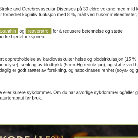
 Stroke and Cerebrovascular Diseases
på 30 eldre voksne med mild k
ker forbedret kognitiv funksjon med 8 %, målt ved hukommelsestester,
axanthin
og
resveratrol
for å redusere betennelse og støtte
bedre hjertefunksjonen.
dert opprettholdelse av kardiovaskulær helse og blodsirkulasjon (15 %
brinolyse), senking av blodtrykk (5 mmHg reduksjon), og støtte ved hj
g er godt støttet av forskning, og nattokinases renhet (soya- og gl
re eller kurere sykdommer. Om du har alvorlige sykdommer og/eller g
naturterapaut før bruk.