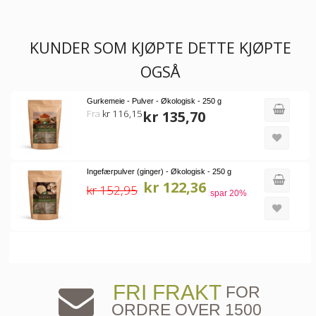
KUNDER SOM KJØPTE DETTE KJØPTE
OGSÅ
Gurkemeie - Pulver - Økologisk - 250 g
Fra
kr 116,15
kr 135,70
Ingefærpulver (ginger) - Økologisk - 250 g
kr 122,36
kr 152,95
spar
20
%
FRI FRAKT
FOR
ORDRE OVER 1500