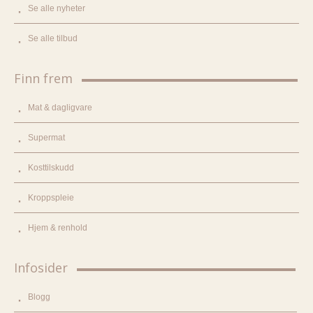
Se alle nyheter
Se alle tilbud
Finn frem
Mat & dagligvare
Supermat
Kosttilskudd
Kroppspleie
Hjem & renhold
Infosider
Blogg