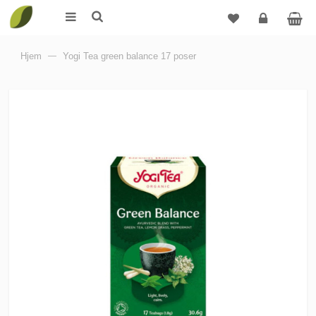
Logg
Hjem
—
Yogi Tea green balance 17 poser
inn