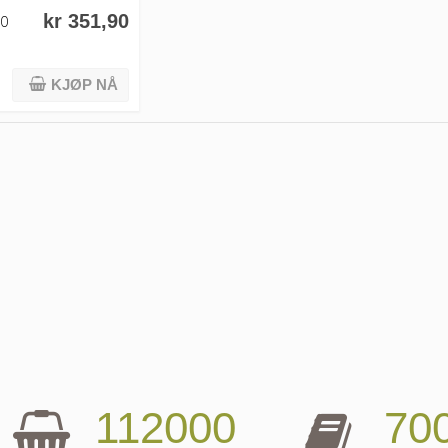
kr 351,90
00
KJØP NÅ
112000
70