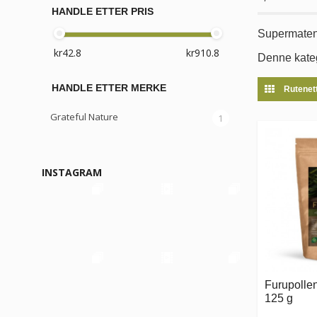
HANDLE ETTER PRIS
Supermaten s
Denne kateg
HANDLE ETTER MERKE
Rutenet
Grateful Nature
1
INSTAGRAM
Furupollen
125 g