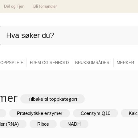
Del og Tjen
Bli forhandler
OPPSPLEIE
HJEM OG RENHOLD
BRUKSOMRÅDER
MERKER
ymer
Tilbake til toppkategori
Proteolytiske enzymer
Coenzym Q10
Kalc
der (RNA)
Ribos
NADH