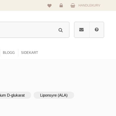
HANDLEKURV
Logg
inn
BLOGG
SIDEKART
ium D-glukarat
Liponsyre (ALA)