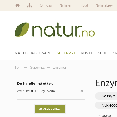
Om oss
Nyheter
Tilbud
Nyhetsbrev
MAT OG DAGLIGVARE
SUPERMAT
KOSTTILSKUDD
KR
Hjem
—
Supermat
—
Enzymer
Enz
Du handler nå etter:
Avansert filter:
Ayurveda
Saltsyre
Nukleoti
VIS ALLE MERKER
1 produkter