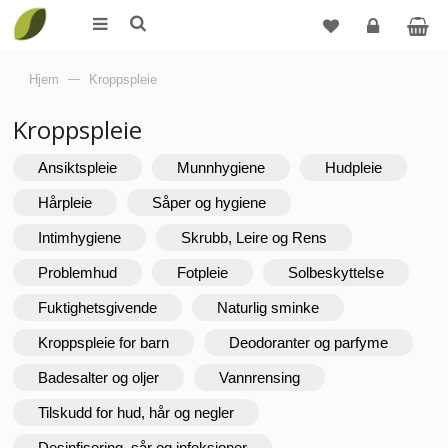
Logg
Hjem
—
Kroppspleie
inn
Kroppspleie
Ansiktspleie
Munnhygiene
Hudpleie
Hårpleie
Såper og hygiene
Intimhygiene
Skrubb, Leire og Rens
Problemhud
Fotpleie
Solbeskyttelse
Fuktighetsgivende
Naturlig sminke
Kroppspleie for barn
Deodoranter og parfyme
Badesalter og oljer
Vannrensing
Tilskudd for hud, hår og negler
Desinfisering, sår og infeksjoner