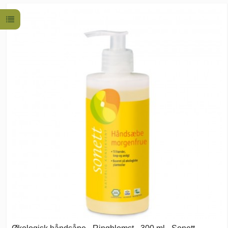
Økologisk håndsåpe - Ringblomst - 300 ml - Sonett