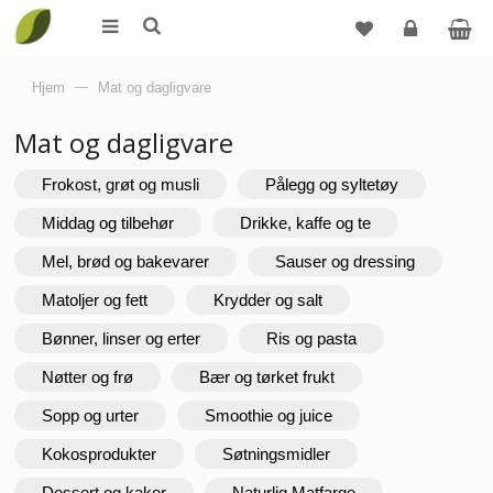
Logg
Hjem
—
Mat og dagligvare
inn
Mat og dagligvare
Frokost, grøt og musli
Pålegg og syltetøy
Middag og tilbehør
Drikke, kaffe og te
Mel, brød og bakevarer
Sauser og dressing
Matoljer og fett
Krydder og salt
Bønner, linser og erter
Ris og pasta
Nøtter og frø
Bær og tørket frukt
Sopp og urter
Smoothie og juice
Kokosprodukter
Søtningsmidler
Dessert og kaker
Naturlig Matfarge