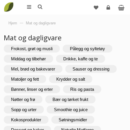
Logg
Hjem
—
Mat og dagligvare
inn
Mat og dagligvare
Frokost, grøt og musli
Pålegg og syltetøy
Middag og tilbehør
Drikke, kaffe og te
Mel, brød og bakevarer
Sauser og dressing
Matoljer og fett
Krydder og salt
Bønner, linser og erter
Ris og pasta
Nøtter og frø
Bær og tørket frukt
Sopp og urter
Smoothie og juice
Kokosprodukter
Søtningsmidler
Dessert og kaker
Naturlig Matfarge