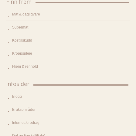
Finn frem
Mat & dagligvare
Supermat
Kosttilskudd
Kroppspleie
Hjem & renhold
Infosider
Blogg
Bruksområder
Internettforedrag
Del og tjen (affiliate)