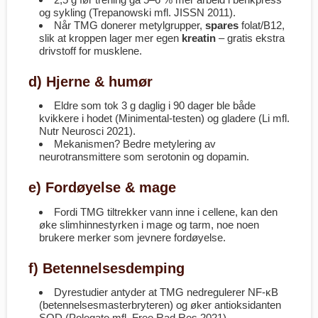
og sykling (Trepanowski mfl. JISSN 2011).
Når TMG donerer metylgrupper,
spares
folat/B12,
slik at kroppen lager mer egen
kreatin
– gratis ekstra
drivstoff for musklene.
d) Hjerne & humør
Eldre som tok 3 g daglig i 90 dager ble både
kvikkere i hodet (Minimental-testen) og gladere (Li mfl.
Nutr Neurosci 2021).
Mekanismen? Bedre metyl­ering av
neurotransmittere som serotonin og dopamin.
e) Fordøyelse & mage
Fordi TMG tiltrekker vann inne i cellene, kan den
øke slimhinne­styrken i mage og tarm, noe noen
brukere merker som jevnere fordøyelse.
f) Betennelsesdemping
Dyrestudier antyder at TMG nedregulerer NF-κB
(betennelses­master­bryteren) og øker antioksidanten
SOD (Polegato mfl. Free Rad Res 2021).