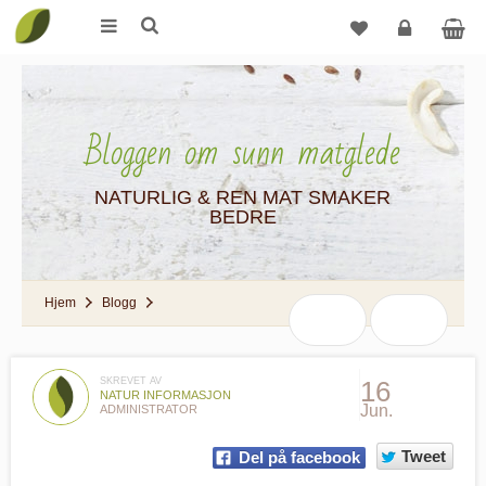
Logg
inn
Bloggen om sunn matglede
NATURLIG & REN MAT SMAKER
BEDRE
Hjem
Blogg
SKREVET AV
16
NATUR INFORMASJON
Jun.
ADMINISTRATOR
Tweet
Del på facebook