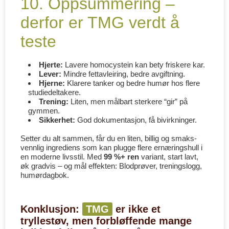
10. Oppsummering –
derfor er TMG verdt å
teste
Hjerte:
Lavere homocystein kan bety friskere kar.
Lever:
Mindre fettavleiring, bedre avgiftning.
Hjerne:
Klarere tanker og bedre humør hos flere
studiedeltakere.
Trening:
Liten, men målbart sterkere “gir” på
gymmen.
Sikkerhet:
God dokumentasjon, få bivirkninger.
Setter du alt sammen, får du en liten, billig og smaks­
vennlig ingrediens som kan plugge flere ernæringshull i
en moderne livsstil. Med
99 %+ ren
variant, start lavt,
øk gradvis – og mål effekten: Blodprøver, treningslogg,
humørdagbok.
Konklusjon:
TMG
er ikke et
tryllestøv, men forbløffende mange