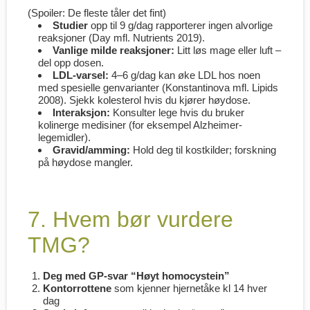
(
Spoiler: De fleste tåler det fint
)
Studier
opp til 9 g/dag rapporterer ingen alvorlige
reaksjoner (Day mfl. Nutrients 2019).
Vanlige milde reaksjoner:
Litt løs mage eller luft –
del opp dosen.
LDL-varsel:
4–6 g/dag kan øke LDL hos noen
med spesielle genvarianter (Konstantinova mfl. Lipids
2008). Sjekk kolesterol hvis du kjører høydose.
Interaksjon:
Konsulter lege hvis du bruker
kolinerge medisiner (for eksempel Alzheimer-
legemidler).
Gravid/amming:
Hold deg til kostkilder; forskning
på høydose mangler.
7. Hvem bør vurdere
TMG?
Deg med GP-svar “Høyt homocystein”
Kontorrottene
som kjenner hjernetåke kl 14 hver
dag