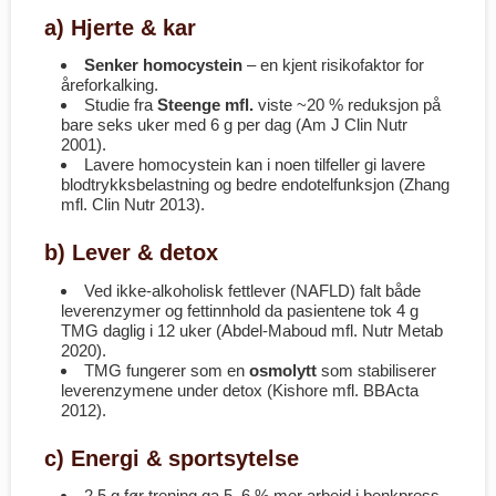
a) Hjerte & kar
Senker homocystein
– en kjent risikofaktor for
åreforkalking.
Studie fra
Steenge mfl.
viste ~20 % reduksjon på
bare seks uker med 6 g per dag (Am J Clin Nutr
2001).
Lavere homocystein kan i noen tilfeller gi lavere
blodtrykks­belastning og bedre endotelfunksjon (Zhang
mfl. Clin Nutr 2013).
b) Lever & detox
Ved ikke-alkoholisk fettlever (NAFLD) falt både
leverenzymer og fett­innhold da pasientene tok 4 g
TMG daglig i 12 uker (Abdel-Maboud mfl. Nutr Metab
2020).
TMG fungerer som en
osmolytt
som stabiliserer
leverenzymene under detox (Kishore mfl. BBActa
2012).
c) Energi & sports­ytelse
2,5 g før trening ga 5–6 % mer arbeid i benkpress