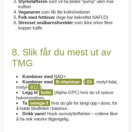
Styrkeløfteren
som vil ha bedre “pump” uten mer
koffein
Veganeren
som får lite kolin/metionin
Folk med fettlever
(lege har bekreftet NAFLD)
Stresset småbarnsforelder
som ikke orker flere
kopper kaffe
8. Slik får du mest ut av
TMG
Kombiner med
NAD+
Kombiner med
B-vitaminer
(
B6
, metyl-folat,
metyl-
B12
).
Legg til
kolin
(Alpha-GPC) hvis du vil spisse
hukommelsen.
Ta
omega-3
hvis du går for langt opp i dose, for
å holde blod­fettet i balanse.
Drikk vann!
Husk osmolytt­effekten – cellene liker
å ha nok væske tilgjengelig.