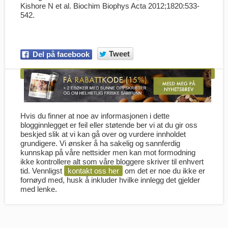
Kishore N et al.
Biochim Biophys Acta
2012;1820:533-
542.
Tweet
Del på facebook
Hvis du finner at noe av informasjonen i dette
blogginnlegget er feil eller støtende ber vi at du gir oss
beskjed slik at vi kan gå over og vurdere innholdet
grundigere. Vi ønsker å ha sakelig og sannferdig
kunnskap på våre nettsider men kan mot formodning
ikke kontrollere alt som våre bloggere skriver til enhvert
tid. Vennligst
kontakt oss her
om det er noe du ikke er
fornøyd med, husk å inkluder hvilke innlegg det gjelder
med lenke.