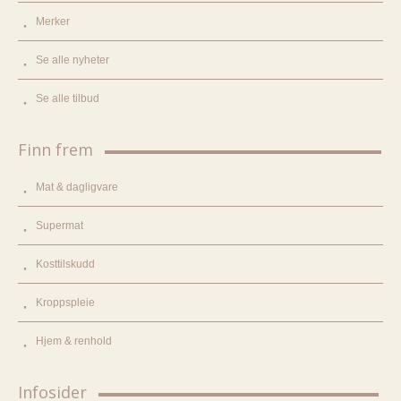
Merker
Se alle nyheter
Se alle tilbud
Finn frem
Mat & dagligvare
Supermat
Kosttilskudd
Kroppspleie
Hjem & renhold
Infosider