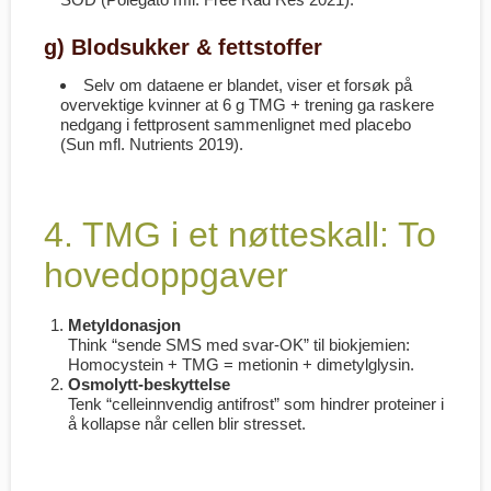
g) Blodsukker & fettstoffer
Selv om dataene er blandet, viser et forsøk på
overvektige kvinner at 6 g TMG + trening ga raskere
nedgang i fettprosent sammenlignet med placebo
(Sun mfl. Nutrients 2019).
4. TMG i et nøtteskall: To
hoved­oppgaver
Metyl­donasjon
Think “sende SMS med svar-OK” til biokjemien:
Homocystein + TMG = metionin + dimetylglysin.
Osmolytt-beskyttelse
Tenk “celle­innvendig antifrost” som hindrer proteiner i
å kollapse når cellen blir stresset.