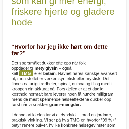
som kan gi mer energi,
friskere hjerte og gladere
hode
“Hvorfor har jeg ikke hørt om dette
før?”
Det spørsmålet dukker ofte opp når folk
oppdager
trimetylglysin
– også
kalt
TMG
eller
betain
. Navnet høres kanskje avansert
ut, men stoffet er verken syntetisk eller mystisk: Det
finnes naturlig i rødbeter, spinat, quinoa og til og med i
kroppen din akkurat nå. Forskjellen er at et daglig
kosthold normalt bare leverer noen få hundre milligram,
mens de mest spennende helse­effektene dukker opp
først når vi snakker
gram–mengder
.
I denne artikkelen tar vi et dypdykk – med en jordnær,
praktisk vinkling. Vi ser på hva TMG er, hvorfor “99 %+”
betyr renere pulver, hvilke
konkrete
helsegevinster som