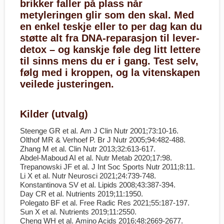
brikker faller på plass når
metyleringen glir som den skal. Med
en enkel teskje eller to per dag kan du
støtte alt fra DNA-reparasjon til lever­
detox – og kanskje føle deg litt lettere
til sinns mens du er i gang. Test selv,
følg med i kroppen, og la vitenskapen
veilede justeringen.
Kilder (utvalg)
Steenge GR et al.
Am J Clin Nutr
2001;73:10-16.
Olthof MR & Verhoef P.
Br J Nutr
2005;94:482-488.
Zhang M et al.
Clin Nutr
2013;32:613-617.
Abdel-Maboud AI et al.
Nutr Metab
2020;17:98.
Trepanowski JF et al.
J Int Soc Sports Nutr
2011;8:11.
Li X et al.
Nutr Neurosci
2021;24:739-748.
Konstantinova SV et al.
Lipids
2008;43:387-394.
Day CR et al.
Nutrients
2019;11:1950.
Polegato BF et al.
Free Radic Res
2021;55:187-197.
Sun X et al.
Nutrients
2019;11:2550.
Cheng WH et al.
Amino Acids
2016;48:2669-2677.