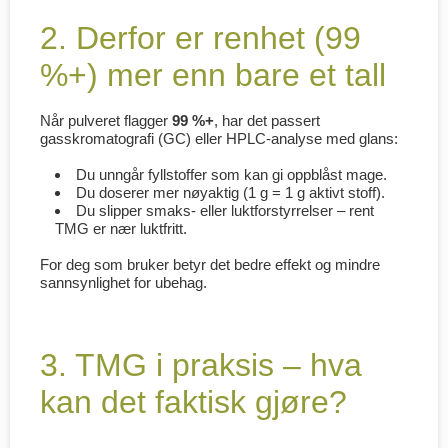
2. Derfor er renhet (99
%+) mer enn bare et tall
Når pulveret flagger
99 %+
, har det passert
gasskromatografi (GC) eller HPLC-analyse med glans:
Du unngår fyllstoffer som kan gi oppblåst mage.
Du doserer mer nøyaktig (1 g = 1 g aktivt stoff).
Du slipper smaks- eller luktforstyrrelser – rent
TMG er nær luktfritt.
For deg som bruker betyr det bedre effekt og mindre
sannsynlighet for ubehag.
3. TMG i praksis – hva
kan det faktisk gjøre?