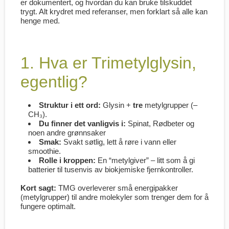
er dokumentert, og hvordan du kan bruke tilskuddet
trygt. Alt krydret med referanser, men forklart så alle kan
henge med.
1. Hva er Trimetylglysin,
egentlig?
Struktur i ett ord:
Glysin +
tre
metylgrupper (–
CH₃).
Du finner det vanligvis i:
Spinat, Rødbeter og
noen andre grønnsaker
Smak:
Svakt søtlig, lett å røre i vann eller
smoothie.
Rolle i kroppen:
En “metylgiver” – litt som å gi
batterier til tusenvis av biokjemiske fjernkontroller.
Kort sagt:
TMG overleverer små energipakker
(metylgrupper) til andre molekyler som trenger dem for å
fungere optimalt.