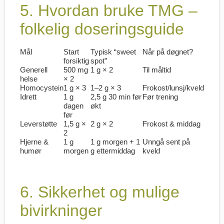
5. Hvordan bruke TMG –
folkelig doseringsguide
Mål
Start
Typisk “sweet
Når på døgnet?
forsiktig
spot”
Generell
500 mg
1 g × 2
Til måltid
helse
× 2
Homocystein
1 g × 3
1–2 g × 3
Frokost/lunsj/kveld
Idrett
1 g
2,5 g 30 min før
Før trening
dagen
økt
før
Leverstøtte
1,5 g ×
2 g × 2
Frokost & middag
2
Hjerne &
1 g
1 g morgen + 1
Unngå sent på
humør
morgen
g ettermiddag
kveld
6. Sikkerhet og mulige
bivirkninger