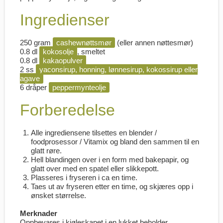
Ingredienser
250 gram
cashewnøttsmør
(eller annen nøttesmør)
0.8 dl
kokosolje
, smeltet
0.8 dl
kakaopulver
2 ss
yaconsirup, honning, lønnesirup, kokossirup eller
agave
6 dråper
peppermynteolje
Forberedelse
Alle ingrediensene tilsettes en blender /
foodprosessor / Vitamix og bland den sammen til en
glatt røre.
Hell blandingen over i en form med bakepapir, og
glatt over med en spatel eller slikkepott.
Plasseres i fryseren i ca en time.
Taes ut av fryseren etter en time, og skjæres opp i
ønsket størrelse.
Merknader
Oppbevares i kjøleskapet i en lukket beholder.