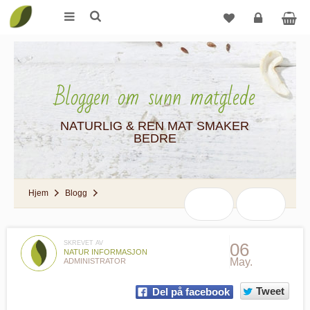
Logg
inn
Bloggen om sunn matglede
NATURLIG & REN MAT SMAKER
BEDRE
Hjem
Blogg
SKREVET AV
06
NATUR INFORMASJON
May.
ADMINISTRATOR
Tweet
Del på facebook