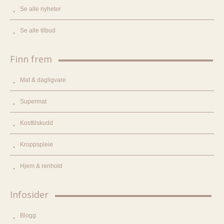
Se alle nyheter
Se alle tilbud
Finn frem
Mat & dagligvare
Supermat
Kosttilskudd
Kroppspleie
Hjem & renhold
Infosider
Blogg