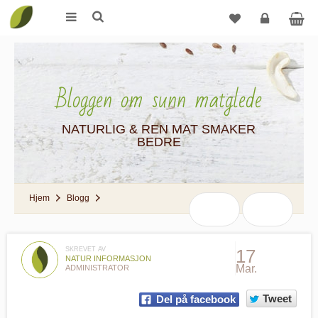
Logg
inn
Bloggen om sunn matglede
NATURLIG & REN MAT SMAKER
BEDRE
Hjem
Blogg
SKREVET AV
17
NATUR INFORMASJON
Mar.
ADMINISTRATOR
Tweet
Del på facebook