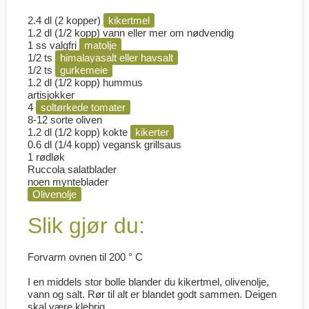
2.4 dl (2 kopper)
kikertmel
1.2 dl (1/2 kopp) vann eller mer om nødvendig
1 ss valgfri
matolje
1/2 ts
himalayasalt eller havsalt
1/2 ts
gurkemeie
1.2 dl (1/2 kopp) hummus
artisjokker
4
soltørkede tomater
8-12 sorte oliven
1.2 dl (1/2 kopp) kokte
kikerter
0.6 dl (1/4 kopp) vegansk grillsaus
1 rødløk
Ruccola salatblader
noen mynteblader
Olivenolje
Slik gjør du:
Forvarm ovnen til 200 ° C
I en middels stor bolle blander du kikertmel, olivenolje,
vann og salt. Rør til alt er blandet godt sammen. Deigen
skal være klebrig.