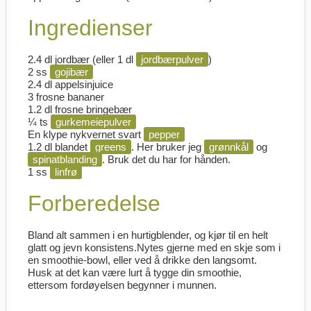
Ingredienser
2.4 dl jordbær (eller 1 dl
jordbærpulver
)
2 ss
gojibær
2.4 dl appelsinjuice
3 frosne bananer
1.2 dl frosne bringebær
¼ ts
gurkemeiepulver
En klype nykvernet svart
pepper
1.2 dl blandet
greens
. Her bruker jeg
grønnkål
og
spinatblanding
. Bruk det du har for hånden.
1 ss
linfrø
Forberedelse
Bland alt sammen i en hurtigblender, og kjør til en helt
glatt og jevn konsistens.Nytes gjerne med en skje som i
en smoothie-bowl, eller ved å drikke den langsomt.
Husk at det kan være lurt å tygge din smoothie,
ettersom fordøyelsen begynner i munnen.