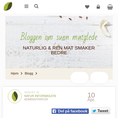
Logg
inn
Bloggen om sunn matglede
NATURLIG & REN MAT SMAKER
BEDRE
Hjem
Blogg
SKREVET AV
10
NATUR INFORMASJON
Apr.
ADMINISTRATOR
Tweet
Del på facebook