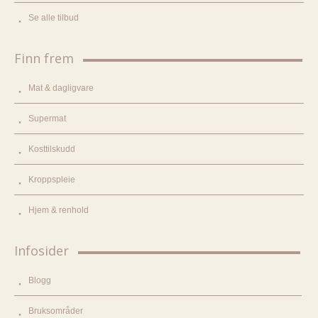
Se alle tilbud
Finn frem
Mat & dagligvare
Supermat
Kosttilskudd
Kroppspleie
Hjem & renhold
Infosider
Blogg
Bruksområder