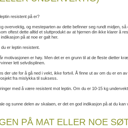
eptin resistent på er?
0 kg overvektig, og mesteparten av dette befinner seg rundt midjen, så 
om oftest dette alltid et sluttprodukt av at hjernen din ikke klarer å r
 indikasjon på at noe er galt her.
du er leptin resistent.
 når motivasjonen er høy. Men det er en grunn til at de fleste dietter kr
vinner lett selvdisplinen.
er ute for å gå ned i vekt, ikke fortvil. Å finne ut av om du er en a
rosjekt fra mislykka til suksess.
rdringer med å være resistent mot leptin. Om du er 10-15 kg undervekt
male og sunne delen av skalaen, er det en god indikasjon på at du kan
UGEN PÅ MAT ELLER NOE SØ