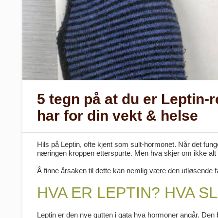
5 tegn på at du er Leptin-
har for din vekt & helse
Hils på Leptin, ofte kjent som sult-hormonet. Når det funge
næringen kroppen etterspurte. Men hva skjer om ikke alt 
Å finne årsaken til dette kan nemlig være den utløsende f
HVA ER LEPTIN? HVA 
Leptin er den nye gutten i gata hva hormoner angår. Den b