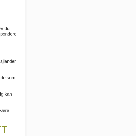
er du
espondere
æsjlander
v de som
ig kan
 være
TT