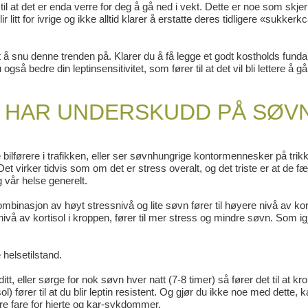
til at det er enda verre for deg å gå ned i vekt. Dette er noe som skjer
litt for ivrige og ikke alltid klarer å erstatte deres tidligere «sukkerkc
 å snu denne trenden på. Klarer du å få legge et godt kostholds fund
å bedre din leptinsensitivitet, som fører til at det vil bli lettere å gå
G HAR UNDERSKUDD PÅ SØV
bilførere i trafikken, eller ser søvnhungrige kontormennesker på trik
 virker tidvis som om det er stress overalt, og det triste er at de fæ
g vår helse generelt.
kombinasjon av høyt stressnivå og lite søvn fører til høyere nivå av kort
vå av kortisol i kroppen, fører til mer stress og mindre søvn. Som ig
helsetilstand.
t, eller sørge for nok søvn hver natt (7-8 timer) så fører det til at kr
l) fører til at du blir leptin resistent. Og gjør du ikke noe med dette, 
ørre fare for hjerte og kar-sykdommer.