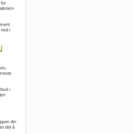
 for
alorier»
ament
 ned i
N
ken,
rreste
isol i
jen
oppen din
kan det å