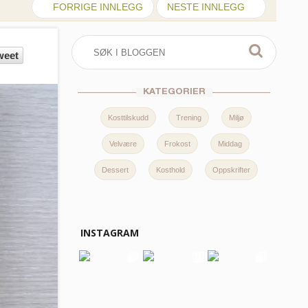
FORRIGE INNLEGG
NESTE INNLEGG
weet
KATEGORIER
Kosttilskudd
Trening
Miljø
Velvære
Frokost
Middag
Dessert
Kosthold
Oppskrifter
INSTAGRAM