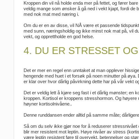
Kroppen din vil nå holde enda mer på fettet, og fører bare 
veldig mange som ønsker å gå ned i vekt kjapt, fordi de blir 
med nok mat med næring i.
Om du er en av disse, vil NÅ være et passende tidspunkt
med sunn, næringsholdig og ikke minst nok mat på, vil du ogs
vekt, og opprettholde en god helse.
4. DU ER STRESSET O
Det er mer en regel enn unntaket at man opplever hissige 
hengende med huet i et forsøk på noen minutter på øya. Det
er klar over hvor dårlig påvirkning dette har på vår vekt o
Det er veldig lett å kjøre seg fast i et dårlig mønster; en 
kroppen. Kortisol er kroppens stresshormon. Og høyere ni
høyner kortisolnivåene..
Denne runddansen ender alltid på samme måte; dårligere 
Så om du selv ikke gjør noe for å reduserer stressnivået dit
blir mer resistent mot leptin. Høye nivåer av stress (kortiso
være leptin resistent føre til overvekt, betennelser og st