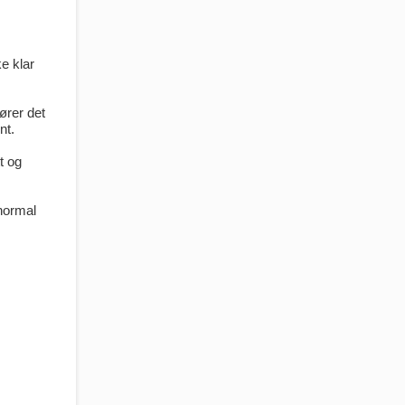
ke klar
ører det
nt.
t og
 normal