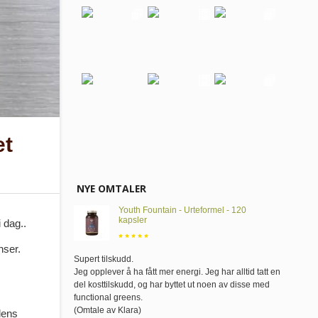
et
NYE OMTALER
Youth Fountain - Urteformel - 120
kapsler
 dag..
nser.
Supert tilskudd
.
Jeg opplever å ha fått mer energi. Jeg har alltid tatt en
del kosttilskudd, og har byttet ut noen av disse med
functional greens.
(Omtale av Klara)
dens