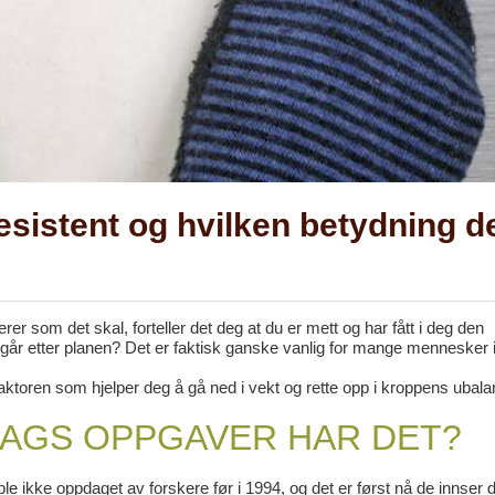
resistent og hvilken betydning d
rer som det skal, forteller det deg at du er mett og har fått i deg den
går etter planen? Det er faktisk ganske vanlig for mange mennesker i
aktoren som hjelper deg å gå ned i vekt og rette opp i kroppens ubala
SLAGS OPPGAVER HAR DET?
le ikke oppdaget av forskere før i 1994, og det er først nå de innser 