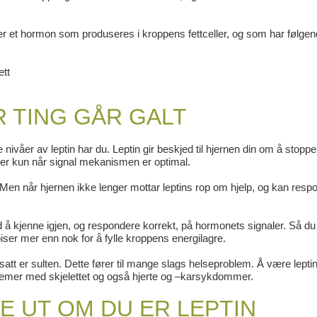
 er et hormon som produseres i kroppens fettceller, og som har følge
ett
R TING GÅR GALT
 nivåer av leptin har du. Leptin gir beskjed til hjernen din om å stoppe
nker kun når signal mekanismen er optimal.
re. Men når hjernen ikke lenger mottar leptins rop om hjelp, og kan res
ed å kjenne igjen, og respondere korrekt, på hormonets signaler. Så d
ser mer enn nok for å fylle kroppens energilagre.
tsatt er sulten. Dette fører til mange slags helseproblem. Å være lepti
blemer med skjelettet og også hjerte og –karsykdommer.
E UT OM DU ER LEPTIN