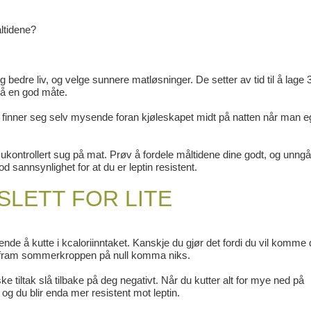
ltidene?
g bedre liv, og velge sunnere matløsninger. De setter av tid til å lage 
å en god måte.
inner seg selv mysende foran kjøleskapet midt på natten når man eg
t ukontrollert sug på mat. Prøv å fordele måltidene dine godt, og unngå
 sannsynlighet for at du er leptin resistent.
SLETT FOR LITE
ende å kutte i kcaloriinntaket. Kanskje du gjør det fordi du vil komme
 ha fram sommerkroppen på null komma niks.
 tiltak slå tilbake på deg negativt. Når du kutter alt for mye ned på
, og du blir enda mer resistent mot leptin.