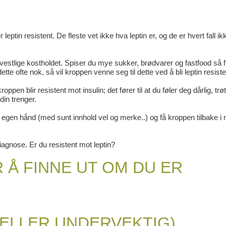
tin resistent. De fleste vet ikke hva leptin er, og de er hvert fall ik
 vestlige kostholdet. Spiser du mye sukker, brødvarer og fastfood så f
dette ofte nok, så vil kroppen venne seg til dette ved å bli leptin resiste
blir resistent mot insulin; det fører til at du føler deg dårlig, trøt
din trenger.
i egen hånd (med sunt innhold vel og merke..) og få kroppen tilbake i
diagnose. Er du resistent mot leptin?
 Å FINNE UT OM DU ER
(ELLER UNDERVEKTIG)