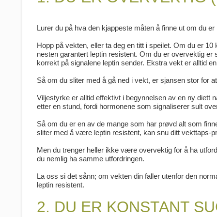
Lurer du på hva den kjappeste måten å finne ut om du er l
Hopp på vekten, eller ta deg en titt i speilet. Om du er 1
nesten garantert leptin resistent. Om du er overvektig er s
korrekt på signalene leptin sender. Ekstra vekt er alltid en
Så om du sliter med å gå ned i vekt, er sjansen stor for at 
Viljestyrke er alltid effektivt i begynnelsen av en ny diett
etter en stund, fordi hormonene som signaliserer sult over
Så om du er en av de mange som har prøvd alt som finnes d
sliter med å være leptin resistent, kan snu ditt vekttaps-p
Men du trenger heller ikke være overvektig for å ha utfo
du nemlig ha samme utfordringen.
La oss si det sånn; om vekten din faller utenfor den nor
leptin resistent.
2. DU ER KONSTANT S