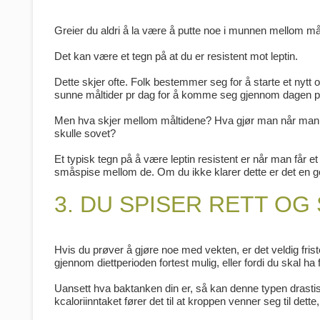
Greier du aldri å la være å putte noe i munnen mellom må
Det kan være et tegn på at du er resistent mot leptin.
Dette skjer ofte. Folk bestemmer seg for å starte et nytt o
sunne måltider pr dag for å komme seg gjennom dagen p
Men hva skjer mellom måltidene? Hva gjør man når man f
skulle sovet?
Et typisk tegn på å være leptin resistent er når man får e
småspise mellom de. Om du ikke klarer dette er det en god
3. DU SPISER RETT OG 
Hvis du prøver å gjøre noe med vekten, er det veldig frist
gjennom diettperioden fortest mulig, eller fordi du skal
Uansett hva baktanken din er, så kan denne typen drastiske
kcaloriinntaket fører det til at kroppen venner seg til dette