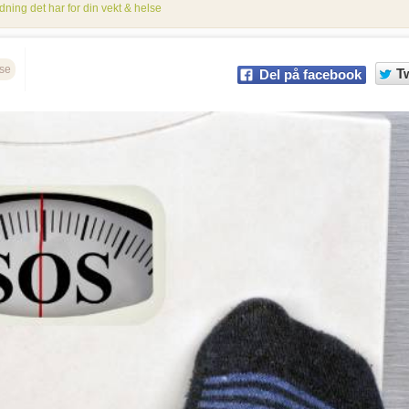
dning det har for din vekt & helse
se
T
Del på facebook