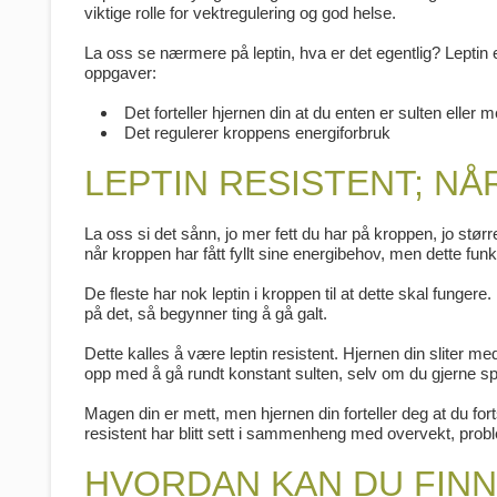
viktige rolle for vektregulering og god helse.
La oss se nærmere på leptin, hva er det egentlig? Leptin
oppgaver:
Det forteller hjernen din at du enten er sulten eller m
Det regulerer kroppens energiforbruk
LEPTIN RESISTENT; NÅ
La oss si det sånn, jo mer fett du har på kroppen, jo større
når kroppen har fått fyllt sine energibehov, men dette fu
De fleste har nok leptin i kroppen til at dette skal funge
på det, så begynner ting å gå galt.
Dette kalles å være leptin resistent. Hjernen din sliter m
opp med å gå rundt konstant sulten, selv om du gjerne spi
Magen din er mett, men hjernen din forteller deg at du for
resistent har blitt sett i sammenheng med overvekt, pro
HVORDAN KAN DU FINN