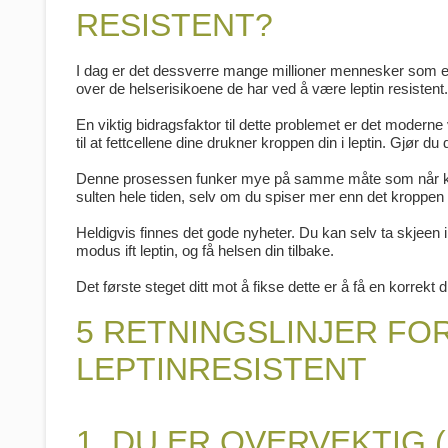
RESISTENT?
I dag er det dessverre mange millioner mennesker som er lep
over de helserisikoene de har ved å være leptin resistent.
En viktig bidragsfaktor til dette problemet er det moderne
til at fettcellene dine drukner kroppen din i leptin. Gjør du 
Denne prosessen funker mye på samme måte som når kroppen 
sulten hele tiden, selv om du spiser mer enn det kroppen 
Heldigvis finnes det gode nyheter. Du kan selv ta skjeen 
modus ift leptin, og få helsen din tilbake.
Det første steget ditt mot å fikse dette er å få en korrekt 
5 RETNINGSLINJER FOR
LEPTINRESISTENT
1. DU ER OVERVEKTIG 