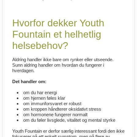
Hvorfor dekker Youth
Fountain et helhetlig
helsebehov?
Aldring handler ikke bare om rynker eller utseende.
Sunn aldring handler om hvordan du fungerer i
hverdagen.
Det handler om:
om du har energi
om hjernen føles klar
om immunforsvaret er robust
om kroppen håndterer oksidativt stress
om hormonene fungerer normalt
om du føler livsglede, vitalitet og mental styrke
Youth Fountain er derfor særlig interessant fordi den ikke
fokuserer på ett enkelt symptom, men på flere av