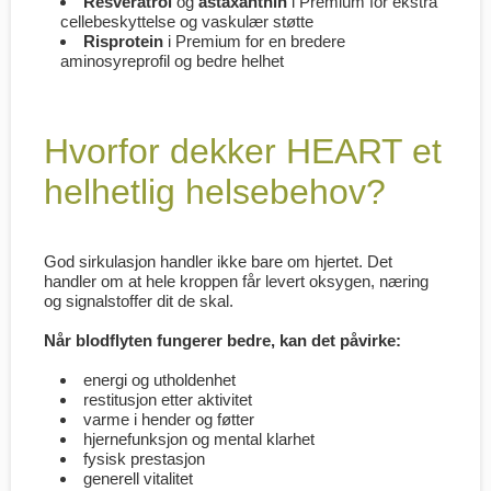
Resveratrol
og
astaxanthin
i Premium for ekstra
cellebeskyttelse og vaskulær støtte
Risprotein
i Premium for en bredere
aminosyreprofil og bedre helhet
Hvorfor dekker HEART et
helhetlig helsebehov?
God sirkulasjon handler ikke bare om hjertet. Det
handler om at hele kroppen får levert oksygen, næring
og signalstoffer dit de skal.
Når blodflyten fungerer bedre, kan det påvirke:
energi og utholdenhet
restitusjon etter aktivitet
varme i hender og føtter
hjernefunksjon og mental klarhet
fysisk prestasjon
generell vitalitet