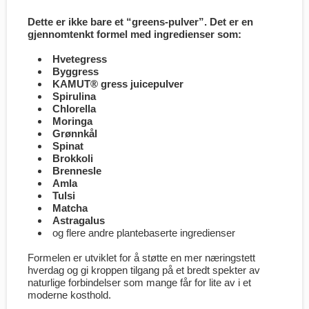
Dette er ikke bare et “greens-pulver”. Det er en
gjennomtenkt formel med ingredienser som:
Hvetegress
Byggress
KAMUT® gress juicepulver
Spirulina
Chlorella
Moringa
Grønnkål
Spinat
Brokkoli
Brennesle
Amla
Tulsi
Matcha
Astragalus
og flere andre plantebaserte ingredienser
Formelen er utviklet for å støtte en mer næringstett
hverdag og gi kroppen tilgang på et bredt spekter av
naturlige forbindelser som mange får for lite av i et
moderne kosthold.