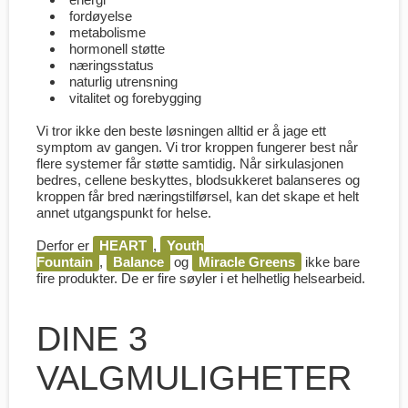
fordøyelse
metabolisme
hormonell støtte
næringsstatus
naturlig utrensning
vitalitet og forebygging
Vi tror ikke den beste løsningen alltid er å jage ett
symptom av gangen. Vi tror kroppen fungerer best når
flere systemer får støtte samtidig. Når sirkulasjonen
bedres, cellene beskyttes, blodsukkeret balanseres og
kroppen får bred næringstilførsel, kan det skape et helt
annet utgangspunkt for helse.
Derfor er
HEART
,
Youth
Fountain
,
Balance
og
Miracle Greens
ikke bare
fire produkter. De er fire søyler i et helhetlig helsearbeid.
DINE 3
VALGMULIGHETER