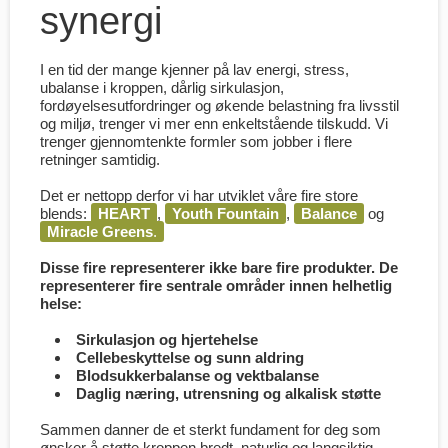
synergi
I en tid der mange kjenner på lav energi, stress,
ubalanse i kroppen, dårlig sirkulasjon,
fordøyelsesutfordringer og økende belastning fra livsstil
og miljø, trenger vi mer enn enkeltstående tilskudd. Vi
trenger gjennomtenkte formler som jobber i flere
retninger samtidig.
Det er nettopp derfor vi har utviklet våre fire store
blends:
HEART
,
Youth Fountain
,
Balance
og
Miracle Greens
.
Disse fire representerer ikke bare fire produkter. De
representerer fire sentrale områder innen helhetlig
helse:
Sirkulasjon og hjertehelse
Cellebeskyttelse og sunn aldring
Blodsukkerbalanse og vektbalanse
Daglig næring, utrensning og alkalisk støtte
Sammen danner de et sterkt fundament for deg som
ønsker å støtte kroppen bredt, naturlig og langsiktig.