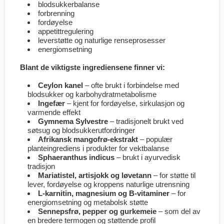
blodsukkerbalanse
forbrenning
fordøyelse
appetittregulering
leverstøtte og naturlige renseprosesser
energiomsetning
Blant de viktigste ingrediensene finner vi:
Ceylon kanel
– ofte brukt i forbindelse med
blodsukker og karbohydratmetabolisme
Ingefær
– kjent for fordøyelse, sirkulasjon og
varmende effekt
Gymnema Sylvestre
– tradisjonelt brukt ved
søtsug og blodsukkerutfordringer
Afrikansk mangofrø-ekstrakt
– populær
planteingrediens i produkter for vektbalanse
Sphaeranthus indicus
– brukt i ayurvedisk
tradisjon
Mariatistel, artisjokk og løvetann
– for støtte til
lever, fordøyelse og kroppens naturlige utrensning
L-karnitin, magnesium og B-vitaminer
– for
energiomsetning og metabolsk støtte
Sennepsfrø, pepper og gurkemeie
– som del av
en bredere termogen og støttende profil