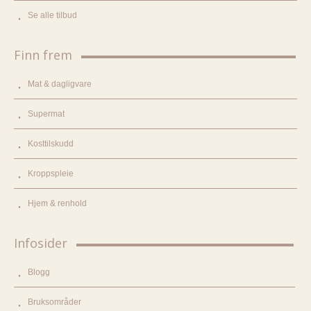
Se alle tilbud
Finn frem
Mat & dagligvare
Supermat
Kosttilskudd
Kroppspleie
Hjem & renhold
Infosider
Blogg
Bruksområder