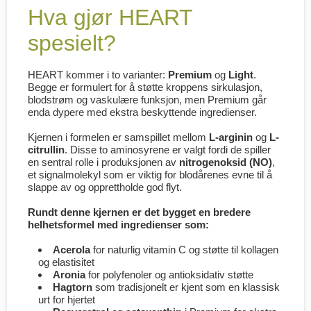
Hva gjør HEART
spesielt?
HEART kommer i to varianter:
Premium
og
Light
.
Begge er formulert for å støtte kroppens sirkulasjon,
blodstrøm og vaskulære funksjon, men Premium går
enda dypere med ekstra beskyttende ingredienser.
Kjernen i formelen er samspillet mellom
L-arginin
og
L-
citrullin
. Disse to aminosyrene er valgt fordi de spiller
en sentral rolle i produksjonen av
nitrogenoksid (NO)
,
et signalmolekyl som er viktig for blodårenes evne til å
slappe av og opprettholde god flyt.
Rundt denne kjernen er det bygget en bredere
helhetsformel med ingredienser som:
Acerola
for naturlig vitamin C og støtte til kollagen
og elastisitet
Aronia
for polyfenoler og antioksidativ støtte
Hagtorn
som tradisjonelt er kjent som en klassisk
urt for hjertet