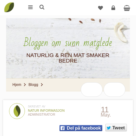
Logg
inn
Bloggen om sunn matglede
NATURLIG & REN MAT SMAKER
BEDRE
Hjem
Blogg
SKREVET AV
11
NATUR INFORMASJON
May.
ADMINISTRATOR
Tweet
Del på facebook