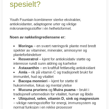
spesielt?
Youth Fountain kombinerer sterke ekstrakter,
antioksidanter, adaptogene urter og viktige
mikronæringsstoffer i én helhetsformel.
Noen av nøkkelingrediensene er:
Moringa
– en svært næringsrik plante med bredt
spekter av vitaminer, mineraler, aminosyrer og
planteforbindelser
Resveratrol
– kjent for antioksidativ støtte og
interesse rundt sunn aldring og karhelse
Astaxanthin
– en kraftfull fettløselig antioksidant
Amla
– rik på vitamin C og tradisjonelt brukt for
immunitet, hud og vitalitet
Bacopa monnieri
– kjent for støtte til
hukommelse, fokus og mental ytelse
Mucuna pruriens
og
Muira puama
– brukt i
tradisjonell urtemedisin for vitalitet, humør og libido
Ubiquinol, selen, vitamin D, sink og magnesium
– viktige næringsstoffer for energi, immunsystem og
normal funksjon i en rekke prosesser