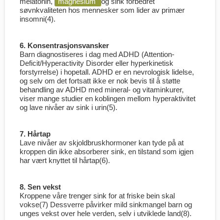
melatonin,
magnesium
og sink forbedret
søvnkvaliteten hos mennesker som lider av primær
insomni(4).
6. Konsentrasjonsvansker
Barn diagnostiseres i dag med ADHD (Attention-
Deficit/Hyperactivity Disorder eller hyperkinetisk
forstyrrelse) i hopetall. ADHD er en nevrologisk lidelse,
og selv om det fortsatt ikke er nok bevis til å støtte
behandling av ADHD med mineral- og vitaminkurer,
viser mange studier en koblingen mellom hyperaktivitet
og lave nivåer av sink i urin(5).
7. Hårtap
Lave nivåer av skjoldbruskhormoner kan tyde på at
kroppen din ikke absorberer sink, en tilstand som igjen
har vært knyttet til hårtap(6).
8. Sen vekst
Kroppene våre trenger sink for at friske bein skal
vokse(7) Dessverre påvirker mild sinkmangel barn og
unges vekst over hele verden, selv i utviklede land(8).