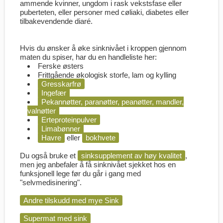
ammende kvinner, ungdom i rask vekstsfase eller
puberteten, eller personer med cøliaki, diabetes eller
tilbakevendende diaré.
Hvis du ønsker å øke sinknivået i kroppen gjennom
maten du spiser, har du en handleliste her:
Ferske østers
Frittgående økologisk storfe, lam og kylling
Gresskarfrø
Ingefær
Pekannøtter, paranøtter, peanøtter, mandler,
valnøtter
Erteproteinpulver
Limabønner
Havre
eller
bokhvete
Du også bruke et
sinksupplement av høy kvalitet
,
men jeg anbefaler å få sinknivået sjekket hos en
funksjonell lege før du går i gang med
"selvmedisinering".
Andre tilskudd med mye Sink
Supermat med sink