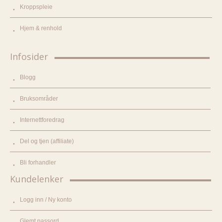
Kroppspleie
Hjem & renhold
Infosider
Blogg
Bruksområder
Internettforedrag
Del og tjen (affiliate)
Bli forhandler
Kundelenker
Logg inn / Ny konto
Glemt passord