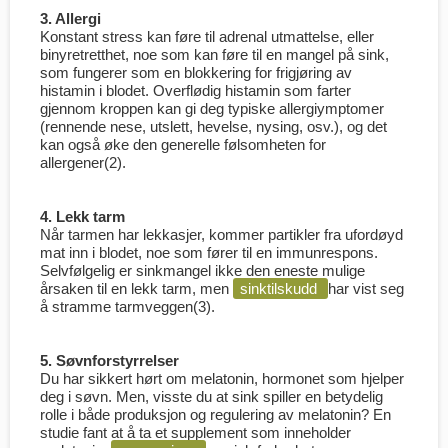
3. Allergi
Konstant stress kan føre til adrenal utmattelse, eller
binyretretthet, noe som kan føre til en mangel på sink,
som fungerer som en blokkering for frigjøring av
histamin i blodet. Overflødig histamin som farter
gjennom kroppen kan gi deg typiske allergiymptomer
(rennende nese, utslett, hevelse, nysing, osv.), og det
kan også øke den generelle følsomheten for
allergener(2).
4. Lekk tarm
Når tarmen har lekkasjer, kommer partikler fra ufordøyd
mat inn i blodet, noe som fører til en immunrespons.
Selvfølgelig er sinkmangel ikke den eneste mulige
årsaken til en lekk tarm, men
sinktilskudd
har vist seg
å stramme tarmveggen(3).
5. Søvnforstyrrelser
Du har sikkert hørt om melatonin, hormonet som hjelper
deg i søvn. Men, visste du at sink spiller en betydelig
rolle i både produksjon og regulering av melatonin? En
studie fant at å ta et supplement som inneholder