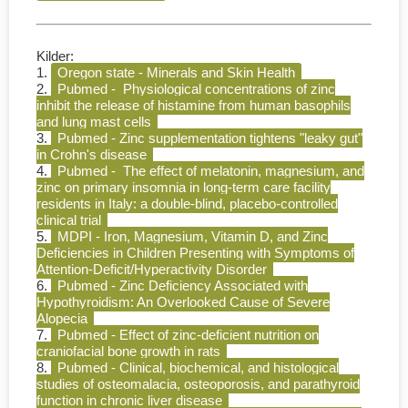
Kilder:
1.
Oregon state - Minerals and Skin Health
2.
Pubmed - Physiological concentrations of zinc
inhibit the release of histamine from human basophils
and lung mast cells
3.
Pubmed - Zinc supplementation tightens "leaky gut"
in Crohn's disease
4.
Pubmed - The effect of melatonin, magnesium, and
zinc on primary insomnia in long-term care facility
residents in Italy: a double-blind, placebo-controlled
clinical trial
5.
MDPI - Iron, Magnesium, Vitamin D, and Zinc
Deficiencies in Children Presenting with Symptoms of
Attention-Deficit/Hyperactivity Disorder
6.
Pubmed - Zinc Deficiency Associated with
Hypothyroidism: An Overlooked Cause of Severe
Alopecia
7.
Pubmed - Effect of zinc-deficient nutrition on
craniofacial bone growth in rats
8.
Pubmed - Clinical, biochemical, and histological
studies of osteomalacia, osteoporosis, and parathyroid
function in chronic liver disease