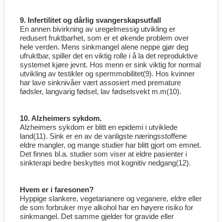
9. Infertilitet og dårlig svangerskapsutfall
En annen bivirkning av uregelmessig utvikling er
redusert fruktbarhet, som er et økende problem over
hele verden. Mens sinkmangel alene neppe gjør deg
ufruktbar, spiller det en viktig rolle i å la det reproduktive
systemet kjøre jevnt. Hos menn er sink viktig for normal
utvikling av testikler og spermmobilitet(9). Hos kvinner
har lave sinknivåer vært assosiert med premature
fødsler, langvarig fødsel, lav fødselsvekt m.m(10).
10. Alzheimers sykdom.
Alzheimers sykdom er blitt en epidemi i utviklede
land(11). Sink er en av de vanligste næringsstoffene
eldre mangler, og mange studier har blitt gjort om emnet.
Det finnes bl.a. studier som viser at eldre pasienter i
sinkterapi bedre beskyttes mot kognitiv nedgang(12).
Hvem er i faresonen?
Hyppige slankere, vegetarianere og veganere, eldre eller
de som forbruker mye alkohol har en høyere risiko for
sinkmangel. Det samme gjelder for gravide eller