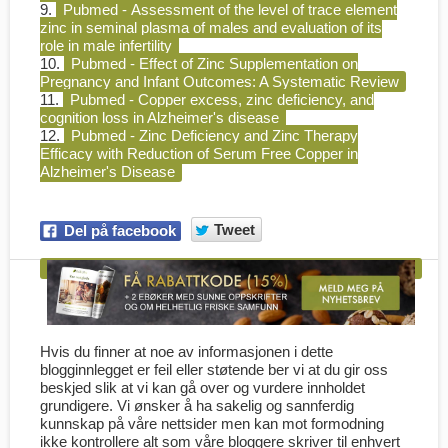
9.
Pubmed - Assessment of the level of trace element
zinc in seminal plasma of males and evaluation of its
role in male infertility
10.
Pubmed - Effect of Zinc Supplementation on
Pregnancy and Infant Outcomes: A Systematic Review
11.
Pubmed - Copper excess, zinc deficiency, and
cognition loss in Alzheimer's disease
12.
Pubmed - Zinc Deficiency and Zinc Therapy
Efficacy with Reduction of Serum Free Copper in
Alzheimer's Disease
Tweet
Del på facebook
Hvis du finner at noe av informasjonen i dette
blogginnlegget er feil eller støtende ber vi at du gir oss
beskjed slik at vi kan gå over og vurdere innholdet
grundigere. Vi ønsker å ha sakelig og sannferdig
kunnskap på våre nettsider men kan mot formodning
ikke kontrollere alt som våre bloggere skriver til enhvert