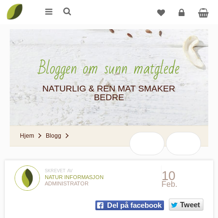
Logg
inn
Bloggen om sunn matglede
NATURLIG & REN MAT SMAKER
BEDRE
Hjem
Blogg
SKREVET AV
10
NATUR INFORMASJON
Feb.
ADMINISTRATOR
Tweet
Del på facebook