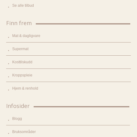
Se alle tilbud
Finn frem
Mat & dagligvare
Supermat
Kosttilskudd
Kroppspleie
Hjem & renhold
Infosider
Blogg
Bruksområder