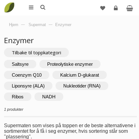
Logg
Hjem
—
Supermat
—
Enzymer
inn
Enzymer
Tilbake til toppkategori
Saltsyre
Proteolytiske enzymer
Coenzym Q10
Kalcium D-glukarat
Liponsyre (ALA)
Nukleotider (RNA)
Ribos
NADH
1 produkter
Supermaten som vises på toppen er de beste alternativene i
sortimentet for å få i seg enzymer, hvis sortering står som
"plassering".