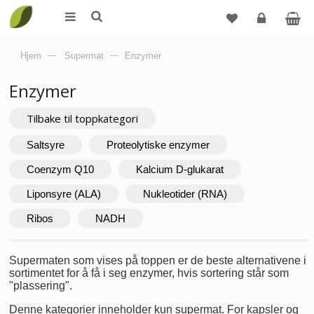
Logg
Hjem
—
Supermat
—
Enzymer
inn
Enzymer
Tilbake til toppkategori
Saltsyre
Proteolytiske enzymer
Coenzym Q10
Kalcium D-glukarat
Liponsyre (ALA)
Nukleotider (RNA)
Ribos
NADH
Supermaten som vises på toppen er de beste alternativene i
sortimentet for å få i seg enzymer, hvis sortering står som
"plassering".
Denne kategorier inneholder kun supermat. For kapsler og