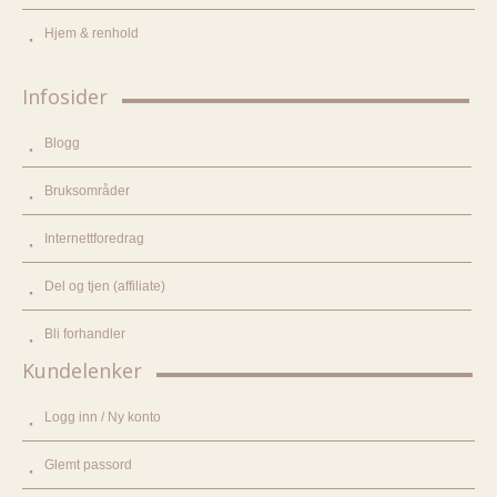
Hjem & renhold
Infosider
Blogg
Bruksområder
Internettforedrag
Del og tjen (affiliate)
Bli forhandler
Kundelenker
Logg inn / Ny konto
Glemt passord