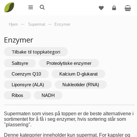
Logg
Hjem
—
Supermat
—
Enzymer
inn
Enzymer
Tilbake til toppkategori
Saltsyre
Proteolytiske enzymer
Coenzym Q10
Kalcium D-glukarat
Liponsyre (ALA)
Nukleotider (RNA)
Ribos
NADH
Supermaten som vises på toppen er de beste alternativene i
sortimentet for å få i seg enzymer, hvis sortering står som
"plassering".
Denne kategorier inneholder kun supermat. For kapsler og