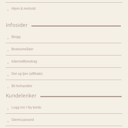
Hjem & renhold
Infosider
Blogg
Bruksområder
Internettforedrag
Del og tjen (affiliate)
Bli forhandler
Kundelenker
Logg inn / Ny konto
Glemt passord