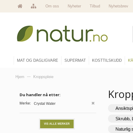
Om oss
Nyheter
Tilbud
Nyhetsbrev
MAT OG DAGLIGVARE
SUPERMAT
KOSTTILSKUDD
KR
Hjem
—
Kroppspleie
Krop
Du handler nå etter:
Merke:
Crystal Water
Ansiktsp
Skrubb, 
VIS ALLE MERKER
Naturlig