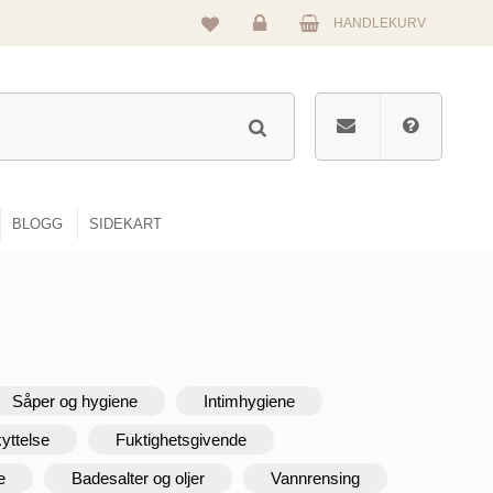
HANDLEKURV
Logg
inn
BLOGG
SIDEKART
Såper og hygiene
Intimhygiene
yttelse
Fuktighetsgivende
e
Badesalter og oljer
Vannrensing