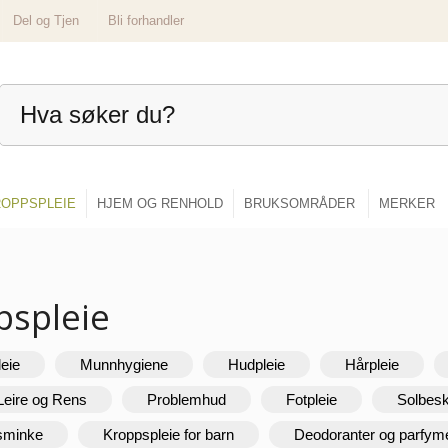
Del og Tjen
Bli forhandler
OPPSPLEIE
HJEM OG RENHOLD
BRUKSOMRÅDER
MERKER
pspleie
leie
Munnhygiene
Hudpleie
Hårpleie
Leire og Rens
Problemhud
Fotpleie
Solbesk
 sminke
Kroppspleie for barn
Deodoranter og parfym