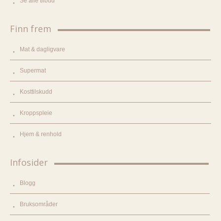
Se alle tilbud
Finn frem
Mat & dagligvare
Supermat
Kosttilskudd
Kroppspleie
Hjem & renhold
Infosider
Blogg
Bruksområder