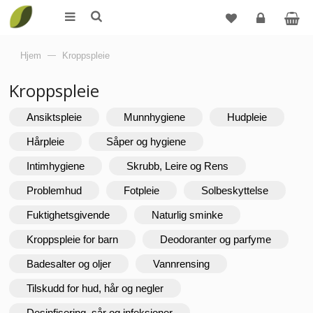
Logg
Hjem
—
Kroppspleie
inn
Kroppspleie
Ansiktspleie
Munnhygiene
Hudpleie
Hårpleie
Såper og hygiene
Intimhygiene
Skrubb, Leire og Rens
Problemhud
Fotpleie
Solbeskyttelse
Fuktighetsgivende
Naturlig sminke
Kroppspleie for barn
Deodoranter og parfyme
Badesalter og oljer
Vannrensing
Tilskudd for hud, hår og negler
Desinfisering, sår og infeksjoner