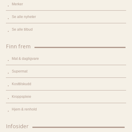
Merker
Se alle nyheter
Se alle tilbud
Finn frem
Mat & dagligvare
Supermat
Kosttilskudd
Kroppspleie
Hjem & renhold
Infosider