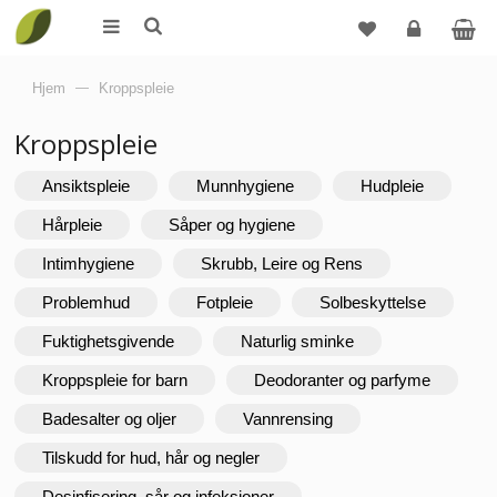
Logg
Hjem
—
Kroppspleie
inn
Kroppspleie
Ansiktspleie
Munnhygiene
Hudpleie
Hårpleie
Såper og hygiene
Intimhygiene
Skrubb, Leire og Rens
Problemhud
Fotpleie
Solbeskyttelse
Fuktighetsgivende
Naturlig sminke
Kroppspleie for barn
Deodoranter og parfyme
Badesalter og oljer
Vannrensing
Tilskudd for hud, hår og negler
Desinfisering, sår og infeksjoner