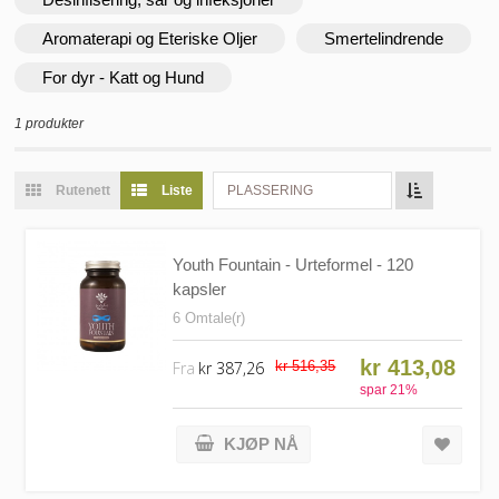
Aromaterapi og Eteriske Oljer
Smertelindrende
For dyr - Katt og Hund
1 produkter
Rutenett
Liste
PLASSERING
Youth Fountain - Urteformel - 120
kapsler
6 Omtale(r)
kr 413,08
Fra
kr 387,26
kr 516,35
spar
21
%
KJØP NÅ