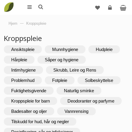
Logg
Hjem
—
Kroppspleie
inn
Kroppspleie
Ansiktspleie
Munnhygiene
Hudpleie
Hårpleie
Såper og hygiene
Intimhygiene
Skrubb, Leire og Rens
Problemhud
Fotpleie
Solbeskyttelse
Fuktighetsgivende
Naturlig sminke
Kroppspleie for barn
Deodoranter og parfyme
Badesalter og oljer
Vannrensing
Tilskudd for hud, hår og negler
Desinfisering, sår og infeksjoner