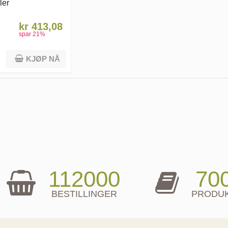
ler
kr 413,08
spar
21
%
KJØP NÅ
112000
70
BESTILLINGER
PRODU