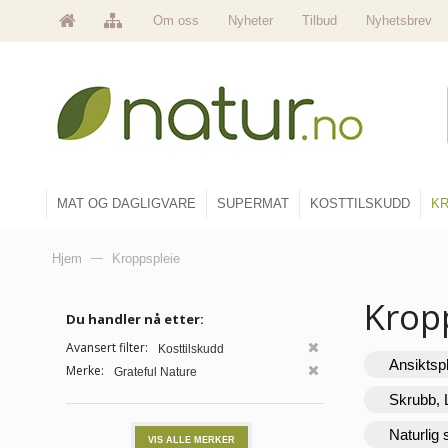
Om oss
Nyheter
Tilbud
Nyhetsbrev
MAT OG DAGLIGVARE
SUPERMAT
KOSTTILSKUDD
KR
Hjem
—
Kroppspleie
Krop
Du handler nå etter:
Avansert filter:
Kosttilskudd
Ansiktsp
Merke:
Grateful Nature
Skrubb, 
Naturlig
VIS ALLE MERKER