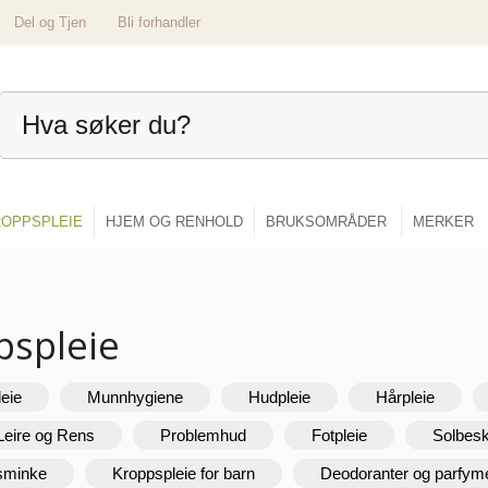
Del og Tjen
Bli forhandler
OPPSPLEIE
HJEM OG RENHOLD
BRUKSOMRÅDER
MERKER
pspleie
leie
Munnhygiene
Hudpleie
Hårpleie
Leire og Rens
Problemhud
Fotpleie
Solbesk
 sminke
Kroppspleie for barn
Deodoranter og parfym