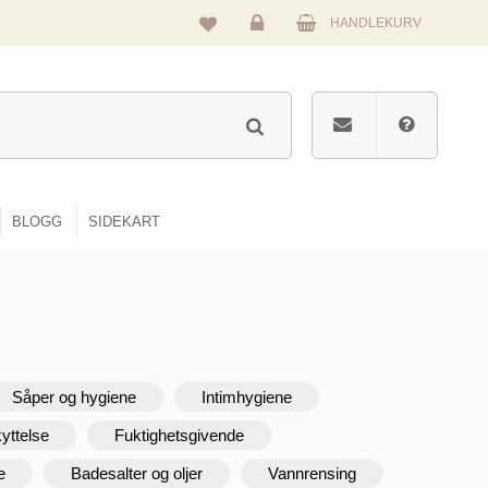
HANDLEKURV
Logg
inn
BLOGG
SIDEKART
Såper og hygiene
Intimhygiene
yttelse
Fuktighetsgivende
e
Badesalter og oljer
Vannrensing