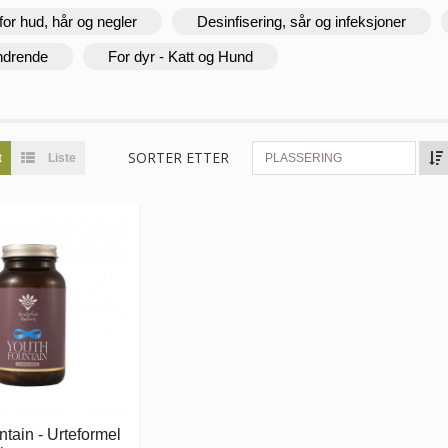
for hud, hår og negler
Desinfisering, sår og infeksjoner
ndrende
For dyr - Katt og Hund
SORTER ETTER
t
Liste
PLASSERING
tain - Urteformel