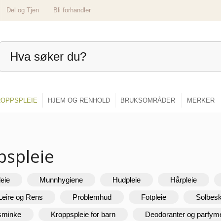
Del og Tjen
Bli forhandler
OPPSPLEIE
HJEM OG RENHOLD
BRUKSOMRÅDER
MERKER
pspleie
leie
Munnhygiene
Hudpleie
Hårpleie
Leire og Rens
Problemhud
Fotpleie
Solbesk
 sminke
Kroppspleie for barn
Deodoranter og parfym