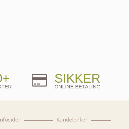
0+
SIKKER
KTER
ONLINE BETALING
Infosider
Kundelenker