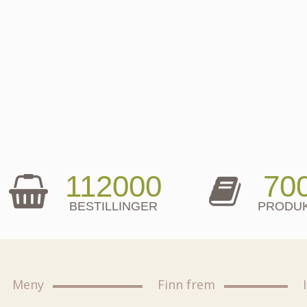
112000
70
BESTILLINGER
PRODU
Meny
Finn frem