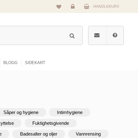
HANDLEKURV
Logg
inn
BLOGG
SIDEKART
Såper og hygiene
Intimhygiene
yttelse
Fuktighetsgivende
e
Badesalter og oljer
Vannrensing