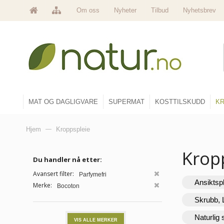
Om oss
Nyheter
Tilbud
Nyhetsbrev
MAT OG DAGLIGVARE
SUPERMAT
KOSTTILSKUDD
KR
Hjem
—
Kroppspleie
Krop
Du handler nå etter:
Avansert filter:
Parfymefri
Ansiktsp
Merke:
Bocoton
Skrubb, 
Naturlig
VIS ALLE MERKER