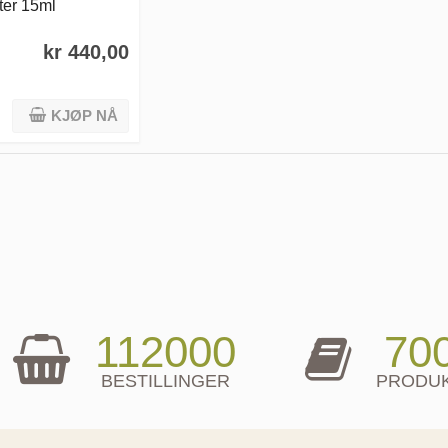
ter 15ml
kr 440,00
KJØP NÅ
112000
70
BESTILLINGER
PRODU