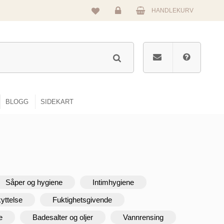
HANDLEKURV
Logg
inn
BLOGG
SIDEKART
Såper og hygiene
Intimhygiene
yttelse
Fuktighetsgivende
e
Badesalter og oljer
Vannrensing