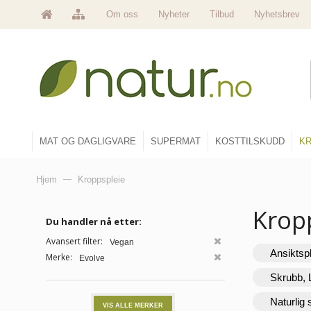
Om oss
Nyheter
Tilbud
Nyhetsbrev
MAT OG DAGLIGVARE
SUPERMAT
KOSTTILSKUDD
KR
Hjem
—
Kroppspleie
Krop
Du handler nå etter:
Avansert filter:
Vegan
Ansiktsp
Merke:
Evolve
Skrubb, 
Naturlig
VIS ALLE MERKER