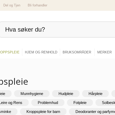
Del og Tjen
Bli forhandler
OPPSPLEIE
HJEM OG RENHOLD
BRUKSOMRÅDER
MERKER
pspleie
leie
Munnhygiene
Hudpleie
Hårpleie
Leire og Rens
Problemhud
Fotpleie
Solbesk
 sminke
Kroppspleie for barn
Deodoranter og parfym