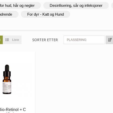
for hud, hår og negler
Desinfisering, sår og infeksjoner
ndrende
For dyr - Katt og Hund
SORTER ETTER
t
Liste
PLASSERING
o-Retinol + C