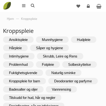
Logg
Hjem
—
Kroppspleie
inn
Kroppspleie
Ansiktspleie
Munnhygiene
Hudpleie
Hårpleie
Såper og hygiene
Intimhygiene
Skrubb, Leire og Rens
Problemhud
Fotpleie
Solbeskyttelse
Fuktighetsgivende
Naturlig sminke
Kroppspleie for barn
Deodoranter og parfyme
Badesalter og oljer
Vannrensing
Tilskudd for hud, hår og negler
Desinfisering, sår og infeksjoner