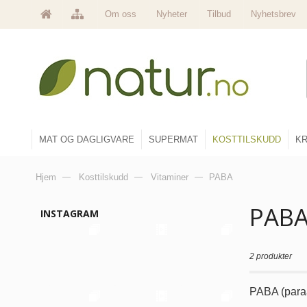
Om oss
Nyheter
Tilbud
Nyhetsbrev
MAT OG DAGLIGVARE
SUPERMAT
KOSTTILSKUDD
KR
Hjem
—
Kosttilskudd
—
Vitaminer
—
PABA
PAB
INSTAGRAM
2 produkter
PABA (para