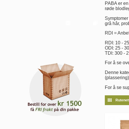
PABA er en 
røde blodle
Symptomer p
grå hår, pro
RDI = Anbef
RDI: 10 - 2
ODI: 25 - 3
TDI: 300 - 
For å se ove
Denne kateg
(plassering)
For å se su
Rutenet