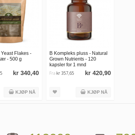
l Yeast Flakes -
B Kompleks pluss - Natural
ær - 500 g
Grown Nutrients - 120
kapsler for 1 mnd
kr 340,40
kr 420,90
95
Fra
kr 357,65
KJØP NÅ
KJØP NÅ