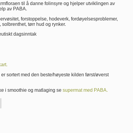
floraen til å danne folinsyre og hjelper utviklingen av
jelp av PABA.
nervøsitet, forstoppelse, hodeverk, fordøyelsesproblemer,
 solbrenthet, tørr hud og rynker.
utiskt dagsinntak
art.
r sortert med den beste/høyeste kilden først/øverst
ke i smoothie og matlaging se
supermat med PABA.