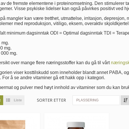
av de fremste elementene i proteinomsetning. Den stimulerer tarm
gemer. Visse psykiske lidelser kan også påvirkes positivt ved h
å mangler kan være tretthet, utmattelse, irritasjon, depresjon, 
blemer med reproduksjon, vitiligo, eksem, overaktiv skjoldkjertel,
alt minimum dagsinntak ODI = Optimal dagsinntak TDI = Terape
5 mg.
00 mg.
2 000 mg.
rsikt over mange flere næringsstoffer kan du gå til vårt
næringsk
orien viser kosttilskudd som inneholder blandt annet PABA, og e
. For å se andre vitaminer gå ett hakk opp i kategori.
permat og pulver med høyt innhold av vitaminer som du kan bru
SORTER ETTER
t
Liste
PLASSERING