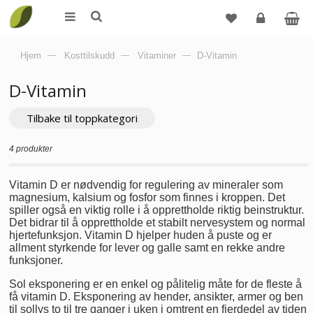
Logg
Hjem
—
Kosttilskudd
—
Vitaminer
—
D-Vitamin
inn
D-Vitamin
Tilbake til toppkategori
4 produkter
Vitamin D er nødvendig for regulering av mineraler som
magnesium, kalsium og fosfor som finnes i kroppen. Det
spiller også en viktig rolle i å opprettholde riktig beinstruktur.
Det bidrar til å opprettholde et stabilt nervesystem og normal
hjertefunksjon. Vitamin D hjelper huden å puste og er
allment styrkende for lever og galle samt en rekke andre
funksjoner.
Sol eksponering er en enkel og pålitelig måte for de fleste å
få vitamin D. Eksponering av hender, ansikter, armer og ben
til sollys to til tre ganger i uken i omtrent en fjerdedel av tiden