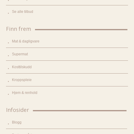
Se alle tilbud
Finn frem
Mat & dagligvare
Supermat
Kosttilskudd
Kroppspleie
Hjem & renhold
Infosider
Blogg