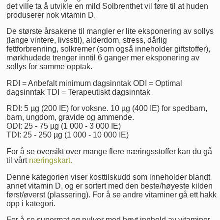
det ville ta å utvikle en mild Solbrenthet vil føre til at huden
produserer nok vitamin D.
De største årsakene til mangler er lite eksponering av sollys
(lange vintere, livsstil), alderdom, stress, dårlig
fettforbrenning, solkremer (som også inneholder giftstoffer),
mørkhudede trenger inntil 6 ganger mer eksponering av
sollys for samme opptak.
RDI = Anbefalt minimum dagsinntak ODI = Optimal
dagsinntak TDI = Terapeutiskt dagsinntak
RDI: 5 µg (200 IE) for voksne. 10 µg (400 IE) for spedbarn,
barn, ungdom, gravide og ammende.
ODI: 25 - 75 µg (1 000 - 3 000 IE)
TDI: 25 - 250 µg (1 000 - 10 000 IE)
For å se oversikt over mange flere næringsstoffer kan du gå
til vårt
næringskart.
Denne kategorien viser kosttilskudd som inneholder blandt
annet vitamin D, og er sortert med den beste/høyeste kilden
først/øverst (plassering). For å se andre vitaminer gå ett hakk
opp i kategori.
For å se supermat og pulver med høyt innhold av vitaminer