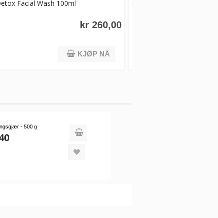
etox Facial Wash 100ml
EVOLVE Hyaluronic Serum 2
kr 260,00
KJØP NÅ
ingsgjær - 500 g
40