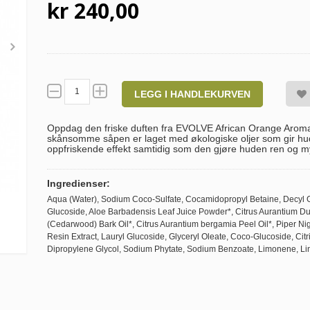
kr 240,00
LEGG I HANDLEKURVEN
Oppdag den friske duften fra EVOLVE African Orange Aro
skånsomme såpen er laget med økologiske oljer som gir hud
oppfriskende effekt samtidig som den gjøre huden ren og m
Ingredienser:
Aqua (Water), Sodium Coco-Sulfate, Cocamidopropyl Betaine, Decyl Gl
Glucoside, Aloe Barbadensis Leaf Juice Powder*, Citrus Aurantium Dul
(Cedarwood) Bark Oil*, Citrus Aurantium bergamia Peel Oil*, Piper Nig
Resin Extract, Lauryl Glucoside, Glyceryl Oleate, Coco-Glucoside, Citr
Dipropylene Glycol, Sodium Phytate, Sodium Benzoate, Limonene, Lina