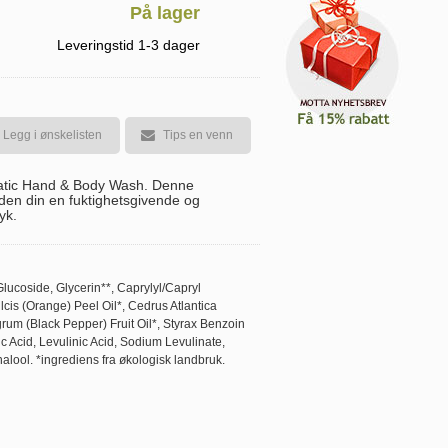
På lager
Leveringstid 1-3 dager
Legg i ønskelisten
Tips en venn
matic Hand & Body Wash. Denne
en din en fuktighetsgivende og
yk.
ucoside, Glycerin**, Caprylyl/Capryl
cis (Orange) Peel Oil*, Cedrus Atlantica
rum (Black Pepper) Fruit Oil*, Styrax Benzoin
ic Acid, Levulinic Acid, Sodium Levulinate,
lool. *ingrediens fra økologisk landbruk.