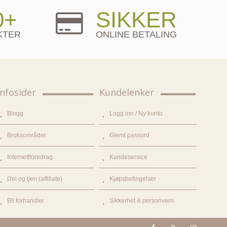
0+
SIKKER
KTER
ONLINE BETALING
Infosider
Kundelenker
Blogg
Logg inn / Ny konto
Bruksområder
Glemt passord
Internettforedrag
Kundeservice
Del og tjen (affiliate)
Kjøpsbetingelser
Bli forhandler
Sikkerhet & personvern