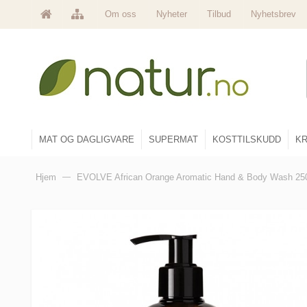
Om oss
Nyheter
Tilbud
Nyhetsbrev
MAT OG DAGLIGVARE
SUPERMAT
KOSTTILSKUDD
KR
Hjem
—
EVOLVE African Orange Aromatic Hand & Body Wash 25