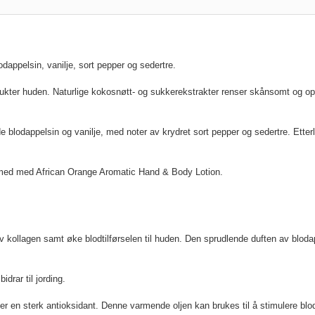
appelsin, vanilje, sort pepper og sedertre.
ukter huden. Naturlige kokosnøtt- og sukkerekstrakter renser skånsomt og op
blodappelsin og vanilje, med noter av krydret sort pepper og sedertre. Etterla
g med med African Orange Aromatic Hand & Body Lotion.
 kollagen samt øke blodtilførselen til huden. Den sprudlende duften av bloda
drar til jording.
r en sterk antioksidant. Denne varmende oljen kan brukes til å stimulere blods