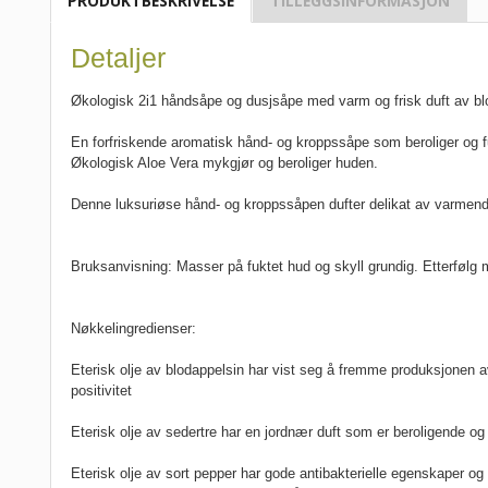
PRODUKTBESKRIVELSE
TILLEGGSINFORMASJON
Detaljer
Økologisk 2i1 håndsåpe og dusjsåpe med varm og frisk duft av blod
En forfriskende aromatisk hånd- og kroppssåpe som beroliger og f
Økologisk Aloe Vera mykgjør og beroliger huden.
Denne luksuriøse hånd- og kroppssåpen dufter delikat av varmende 
Bruksanvisning:
Masser på fuktet hud og skyll grundig. Etterføl
Nøkkelingredienser:
Eterisk olje av blodappelsin
har vist seg å fremme produksjonen av
positivitet
Eterisk olje av sedertre
har en jordnær duft som er beroligende og bi
Eterisk olje av sort pepper
har gode antibakterielle egenskaper og e