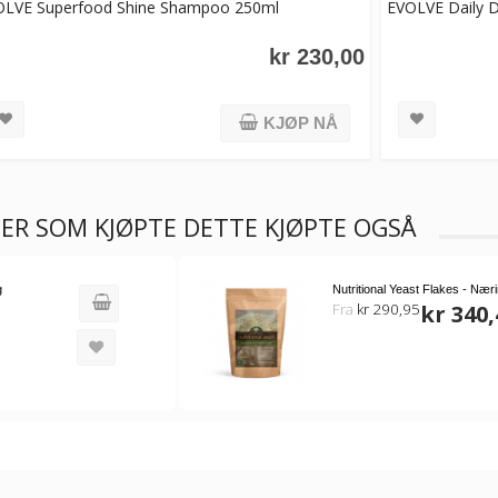
OLVE Superfood Shine Shampoo 250ml
EVOLVE Daily D
kr 230,00
KJØP NÅ
ER SOM KJØPTE DETTE KJØPTE OGSÅ
g
Nutritional Yeast Flakes - Nær
Fra
kr 290,95
kr 340,