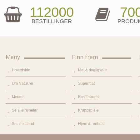
112000
70
BESTILLINGER
PRODU
Meny
Finn frem
Hovedside
Mat & dagligvare
Om Natur.no
Supermat
Merker
Kosttilskudd
Se alle nyheter
Kroppspleie
Se alle tilbud
Hjem & renhold