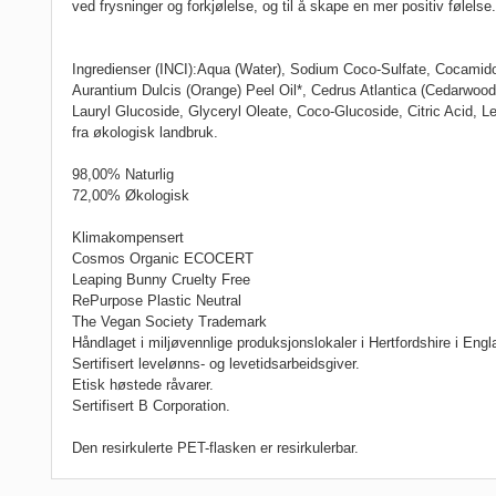
ved frysninger og forkjølelse, og til å skape en mer positiv følelse.
Ingredienser (INCI):
Aqua (Water), Sodium Coco-Sulfate, Cocamidop
Aurantium Dulcis (Orange) Peel Oil*, Cedrus Atlantica (Cedarwood)
Lauryl Glucoside, Glyceryl Oleate, Coco-Glucoside, Citric Acid, 
fra økologisk landbruk.
98,00% Naturlig
72,00% Økologisk
Klimakompensert
Cosmos Organic ECOCERT
Leaping Bunny Cruelty Free
RePurpose Plastic Neutral
The Vegan Society Trademark
Håndlaget i miljøvennlige produksjonslokaler i Hertfordshire i Engl
Sertifisert levelønns- og levetidsarbeidsgiver.
Etisk høstede råvarer.
Sertifisert B Corporation.
Den resirkulerte PET-flasken er resirkulerbar.