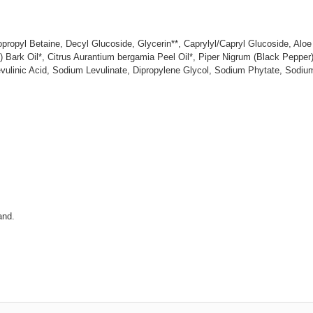
ropyl Betaine, Decyl Glucoside, Glycerin**, Caprylyl/Capryl Glucoside, Aloe
 Bark Oil*, Citrus Aurantium bergamia Peel Oil*, Piper Nigrum (Black Pepper)
Levulinic Acid, Sodium Levulinate, Dipropylene Glycol, Sodium Phytate, Sodiu
and.