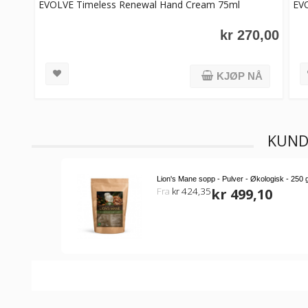
EVOLVE Timeless Renewal Hand Cream 75ml
EV
kr 270,00
KJØP NÅ
KUND
Lion's Mane sopp - Pulver - Økologisk - 250 
Fra
kr 424,35
kr 499,10