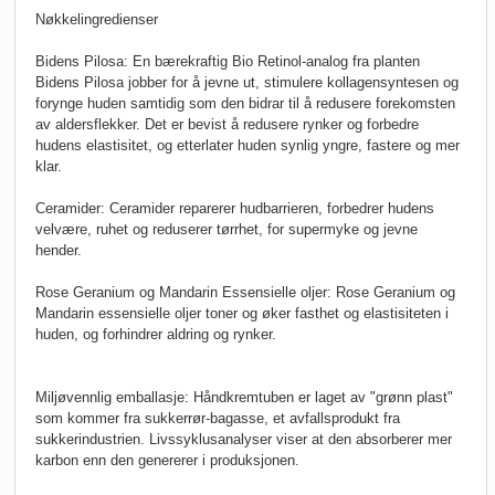
Nøkkelingredienser
Bidens Pilosa:
En bærekraftig Bio Retinol-analog fra planten
Bidens Pilosa jobber for å jevne ut, stimulere kollagensyntesen og
forynge huden samtidig som den bidrar til å redusere forekomsten
av aldersflekker. Det er bevist å redusere rynker og forbedre
hudens elastisitet, og etterlater huden synlig yngre, fastere og mer
klar.
Ceramider:
Ceramider reparerer hudbarrieren, forbedrer hudens
velvære, ruhet og reduserer tørrhet, for supermyke og jevne
hender.
Rose Geranium og Mandarin Essensielle oljer:
Rose Geranium og
Mandarin essensielle oljer toner og øker fasthet og elastisiteten i
huden, og forhindrer aldring og rynker.
Miljøvennlig emballasje:
Håndkremtuben er laget av "grønn plast"
som kommer fra sukkerrør-bagasse, et avfallsprodukt fra
sukkerindustrien. Livssyklusanalyser viser at den absorberer mer
karbon enn den genererer i produksjonen.