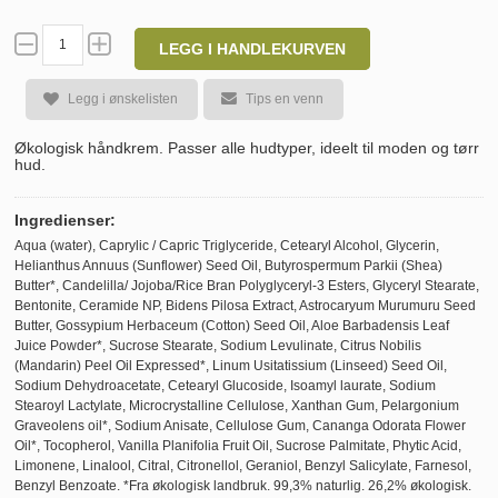
LEGG I HANDLEKURVEN
Legg i ønskelisten
Tips en venn
Økologisk håndkrem. Passer alle hudtyper, ideelt til moden og tørr
hud.
Ingredienser:
Aqua (water), Caprylic / Capric Triglyceride, Cetearyl Alcohol, Glycerin,
Helianthus Annuus (Sunflower) Seed Oil, Butyrospermum Parkii (Shea)
Butter*, Candelilla/ Jojoba/Rice Bran Polyglyceryl-3 Esters, Glyceryl Stearate,
Bentonite, Ceramide NP, Bidens Pilosa Extract, Astrocaryum Murumuru Seed
Butter, Gossypium Herbaceum (Cotton) Seed Oil, Aloe Barbadensis Leaf
Juice Powder*, Sucrose Stearate, Sodium Levulinate, Citrus Nobilis
(Mandarin) Peel Oil Expressed*, Linum Usitatissium (Linseed) Seed Oil,
Sodium Dehydroacetate, Cetearyl Glucoside, Isoamyl laurate, Sodium
Stearoyl Lactylate, Microcrystalline Cellulose, Xanthan Gum, Pelargonium
Graveolens oil*, Sodium Anisate, Cellulose Gum, Cananga Odorata Flower
Oil*, Tocopherol, Vanilla Planifolia Fruit Oil, Sucrose Palmitate, Phytic Acid,
Limonene, Linalool, Citral, Citronellol, Geraniol, Benzyl Salicylate, Farnesol,
Benzyl Benzoate. *Fra økologisk landbruk. 99,3% naturlig. 26,2% økologisk.