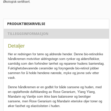
Økologisk sertifisert.
PRODUKTBESKRIVELSE
TILLEGGSINFORMASJON
Detaljer
Her er redningen for tørre og aldrende hender. Denne bio-retinolrike
håndkremen motvirker aldringstegn som rynker og aldersflekker,
samtidig som den forhindrer tørrhet og reparerer hudens barrierelag.
Fuktighetsbevarende ceramider og foryngende bio-retinol jobber
sammen for å holde hendene nærede, myke og jevne selv etter
vask.
Denne håndkremen er en godbit for både sansene og huden, med
en oppløftende duftblanding av Rose Geranium, Ylang Ylang,
Mandarin og Vanilje som ikke bare balanserer og beroliger
sansene, men Rose Geranium og Mandarin eteriske oljer toner og
øker fasthet og elastisiteten i huden.