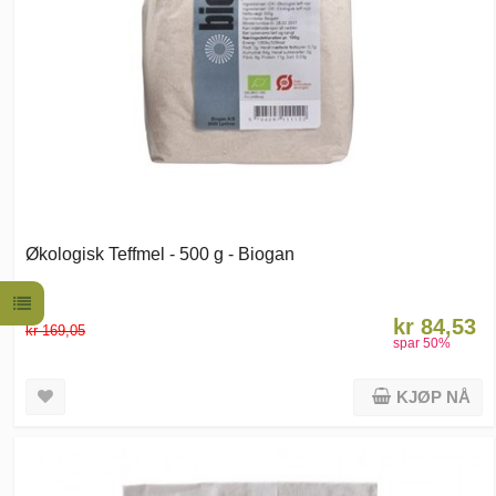
Økologisk Teffmel - 500 g - Biogan
kr 84,53
kr 169,05
spar
50
%
KJØP NÅ