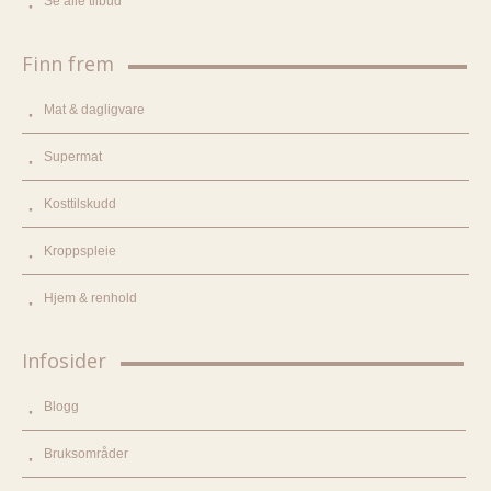
Se alle tilbud
Finn frem
Mat & dagligvare
Supermat
Kosttilskudd
Kroppspleie
Hjem & renhold
Infosider
Blogg
Bruksområder