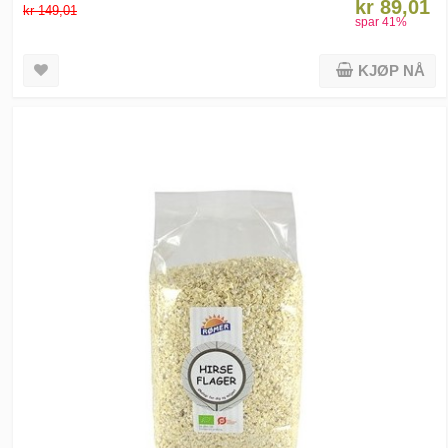
kr 89,01
kr 149,01
spar
41
%
KJØP NÅ