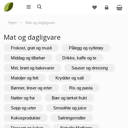
Logg
Hjem
—
Mat og dagligvare
inn
Mat og dagligvare
Frokost, grøt og musli
Pålegg og syltetøy
Middag og tilbehør
Drikke, kaffe og te
Mel, brød og bakevarer
Sauser og dressing
Matoljer og fett
Krydder og salt
Bønner, linser og erter
Ris og pasta
Nøtter og frø
Bær og tørket frukt
Sopp og urter
Smoothie og juice
Kokosprodukter
Søtningsmidler
Dessert og kaker
Naturlig Matfarge