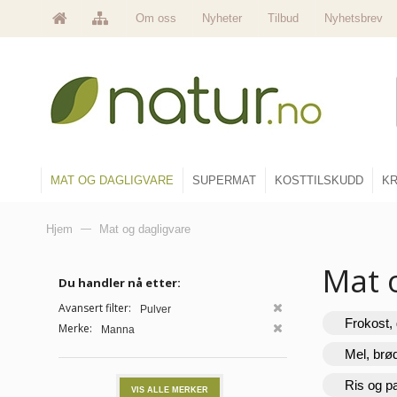
Om oss
Nyheter
Tilbud
Nyhetsbrev
MAT OG DAGLIGVARE
SUPERMAT
KOSTTILSKUDD
KR
Hjem
—
Mat og dagligvare
Mat 
Du handler nå etter:
Avansert filter:
Pulver
Frokost, 
Merke:
Manna
Mel, brø
Ris og p
VIS ALLE MERKER