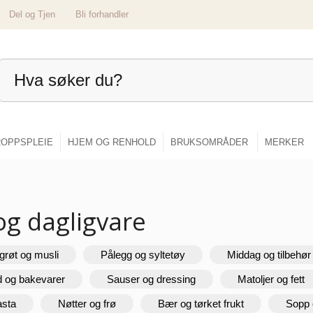
Del og Tjen
Bli forhandler
OPPSPLEIE
HJEM OG RENHOLD
BRUKSOMRÅDER
MERKER
og dagligvare
grøt og musli
Pålegg og syltetøy
Middag og tilbehør
d og bakevarer
Sauser og dressing
Matoljer og fett
asta
Nøtter og frø
Bær og tørket frukt
Sopp 