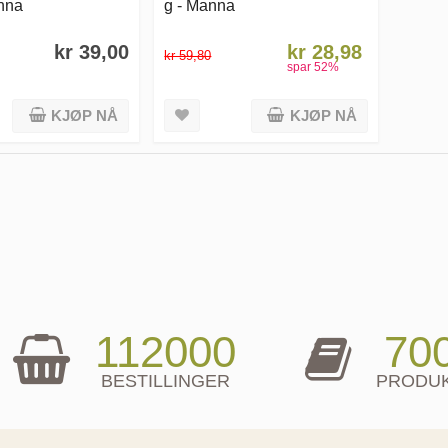
nna
g - Manna
kr 39,00
kr 28,98
kr 59,80
spar
52
%
KJØP NÅ
KJØP NÅ
112000
70
BESTILLINGER
PRODU