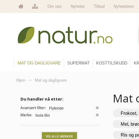
Om oss
Nyheter
Tilbud
Nyhetsbrev
MAT OG DAGLIGVARE
SUPERMAT
KOSTTILSKUDD
KR
Hjem
—
Mat og dagligvare
Mat 
Du handler nå etter:
Avansert filter:
Flytende
Frokost, 
Merke:
Isola Bio
Mel, brø
Ris og p
VIS ALLE MERKER