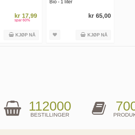
Bio - 1 liter
kr 17,99
kr 65,00
spar
60
%
KJØP NÅ
KJØP NÅ
112000
70
BESTILLINGER
PRODU