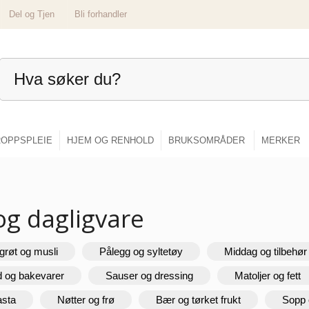
Del og Tjen
Bli forhandler
OPPSPLEIE
HJEM OG RENHOLD
BRUKSOMRÅDER
MERKER
og dagligvare
grøt og musli
Pålegg og syltetøy
Middag og tilbehør
d og bakevarer
Sauser og dressing
Matoljer og fett
asta
Nøtter og frø
Bær og tørket frukt
Sopp 