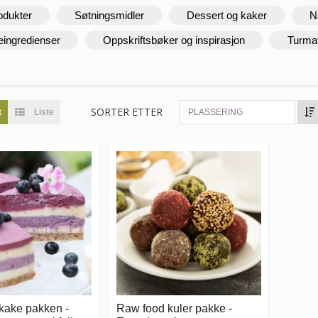
odukter
Søtningsmidler
Dessert og kaker
N
eingredienser
Oppskriftsbøker og inspirasjon
Turma
SORTER ETTER
t
Liste
PLASSERING
kake pakken -
Raw food kuler pakke -