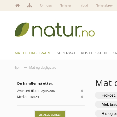
Om oss
Nyheter
Tilbud
Nyhetsbrev
MAT OG DAGLIGVARE
SUPERMAT
KOSTTILSKUDD
KR
Hjem
—
Mat og dagligvare
Mat 
Du handler nå etter:
Avansert filter:
Ayurveda
Frokost, 
Merke:
Helios
Mel, brø
Ris og p
VIS ALLE MERKER