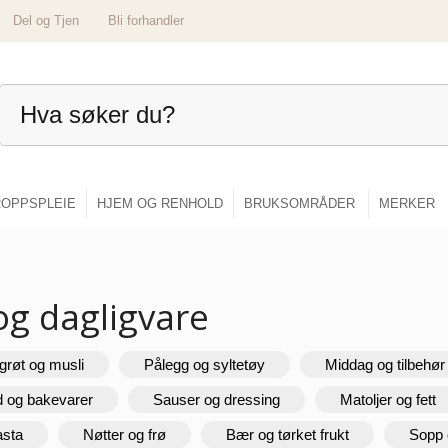
Del og Tjen
Bli forhandler
OPPSPLEIE
HJEM OG RENHOLD
BRUKSOMRÅDER
MERKER
og dagligvare
grøt og musli
Pålegg og syltetøy
Middag og tilbehør
d og bakevarer
Sauser og dressing
Matoljer og fett
asta
Nøtter og frø
Bær og tørket frukt
Sopp 