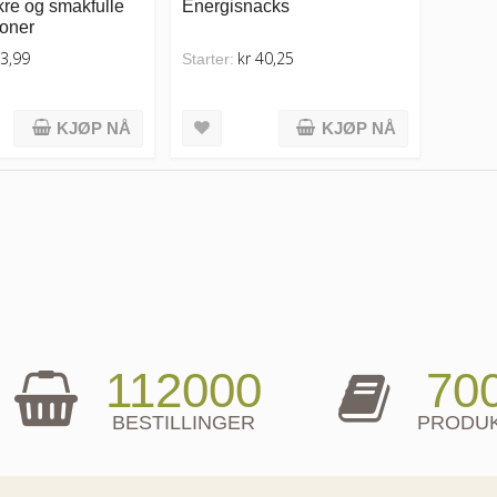
re og smakfulle
Energisnacks
oner
23,99
kr 40,25
Starter:
KJØP NÅ
KJØP NÅ
112000
70
BESTILLINGER
PRODU