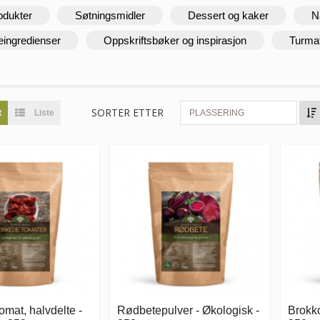
odukter
Søtningsmidler
Dessert og kaker
N
eingredienser
Oppskriftsbøker og inspirasjon
Turma
SORTER ETTER
t
Liste
PLASSERING
tomat, halvdelte -
Rødbetepulver - Økologisk -
Brokko