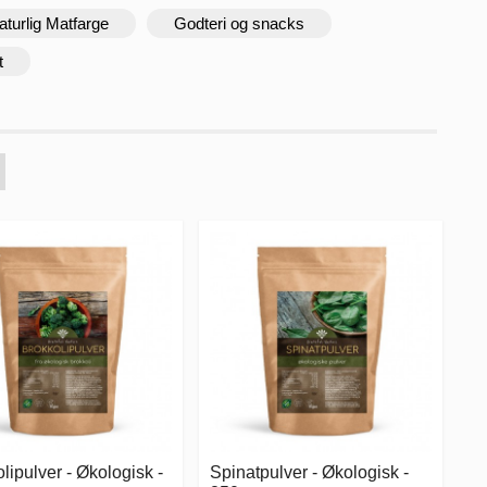
aturlig Matfarge
Godteri og snacks
t
lipulver - Økologisk -
Spinatpulver - Økologisk -