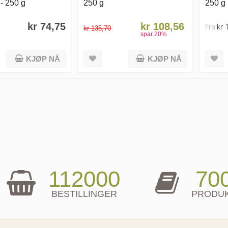
- 250 g
250 g
250 g
kr 74,75
kr 108,56
Fra
kr 
kr 135,70
spar
20
%
KJØP NÅ
KJØP NÅ
112000
70
BESTILLINGER
PRODU