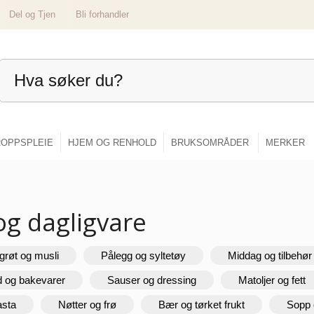
Del og Tjen
Bli forhandler
OPPSPLEIE
HJEM OG RENHOLD
BRUKSOMRÅDER
MERKER
og dagligvare
grøt og musli
Pålegg og syltetøy
Middag og tilbehør
d og bakevarer
Sauser og dressing
Matoljer og fett
asta
Nøtter og frø
Bær og tørket frukt
Sopp 