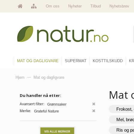
Om oss
Nyheter
Tilbud
Nyhetsbrev
MAT OG DAGLIGVARE
SUPERMAT
KOSTTILSKUDD
KR
Hjem
—
Mat og dagligvare
Mat 
Du handler nå etter:
Avansert filter:
Grønnsaker
Frokost, 
Merke:
Grateful Nature
Mel, brø
Ris og p
VIS ALLE MERKER