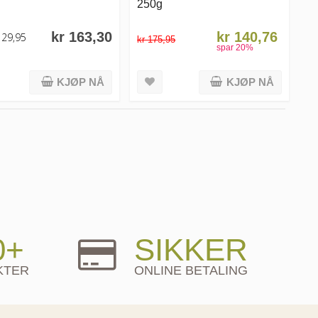
250g
kr 163,30
kr 140,76
129,95
kr 175,95
spar
20
%
KJØP NÅ
KJØP NÅ
0+
SIKKER
KTER
ONLINE BETALING