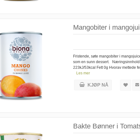
Mangobiter i mangojui
Fristende, søte mangobiter i mangojuic
som en sunn dessert. Næringsinnhold 
223kJ/53kcal Fett 0g Hvorav mettede fe
Les mer
KJØP NÅ
Bakte Bønner i Tomats