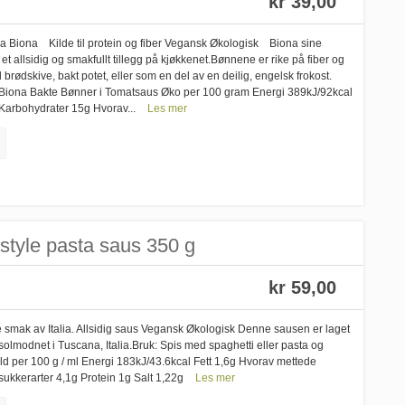
kr 39,00
ra Biona Kilde til protein og fiber Vegansk Økologisk Biona sine
t allsidig og smakfullt tillegg på kjøkkenet.Bønnene er rike på fiber og
ødskive, bakt potet, eller som en del av en deilig, engelsk frokost.
 Biona Bakte Bønner i Tomatsaus Øko per 100 gram Energi 389kJ/92kcal
 Karbohydrater 15g Hvorav...
Les mer
style pasta saus 350 g
kr 59,00
 smak av Italia. Allsidig saus Vegansk Økologisk Denne sausen er laget
solmodnet i Tuscana, Italia.Bruk: Spis med spaghetti eller pasta og
d per 100 g / ml Energi 183kJ/43.6kcal Fett 1,6g Hvorav mettede
sukkerarter 4,1g Protein 1g Salt 1,22g
Les mer