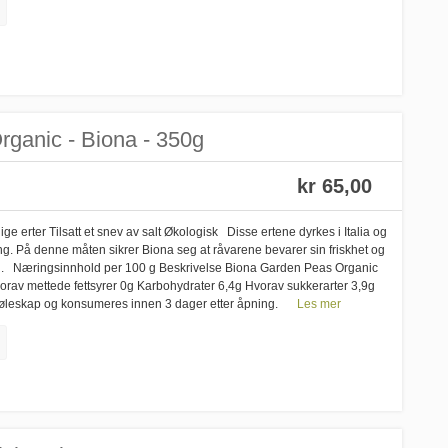
rganic - Biona - 350g
kr 65,00
 erter Tilsatt et snev av salt Økologisk Disse ertene dyrkes i Italia og
ing. På denne måten sikrer Biona seg at råvarene bevarer sin friskhet og
vann. Næringsinnhold per 100 g Beskrivelse Biona Garden Peas Organic
orav mettede fettsyrer 0g Karbohydrater 6,4g Hvorav sukkerarter 3,9g
kjøleskap og konsumeres innen 3 dager etter åpning.
Les mer