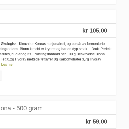
kr 105,00
Økologisk Kimchi er Koreas nasjonalrett, og består av fermenterte
ingrediens. Biona kimchi er krydret og har en dyp smak. Bruk: Perfekt
s frites, nudler og ris. Næringsinnhold per 100 g Beskrivelse Biona
Fett 0,2g Hvorav mettede fettsyrer 0g Karbohydrater 3,7g Hvorav
Les mer
iona - 500 gram
kr 59,00