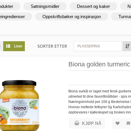
odukter
Søtningsmidler
Dessert og kaker
N
eingredienser
Oppskriftsbøker og inspirasjon
Turma
SORTER ETTER
t
Liste
PLASSERING
Biona golden turmeric
Biona surkål er laget med fersk gurkem
utmerket til dine favorittmåltider - sp
Næringsinnhold per 100 g Beskrivelse 
Hvorav mettede fettsyrer 0g Karbohydrat
oppbevares i kjøleskapet og brukes in
KJØP NÅ