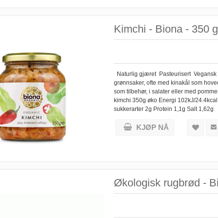
Kimchi - Biona - 350 g
Naturlig gjæret Pasteurisert Vegansk 
grønnsaker, ofte med kinakål som hoved
som tilbehør, i salater eller med pomme
kimchi 350g øko Energi 102kJ/24.4kcal 
sukkerarter 2g Protein 1,1g Salt 1,62g
KJØP NÅ
Økologisk rugbrød - B