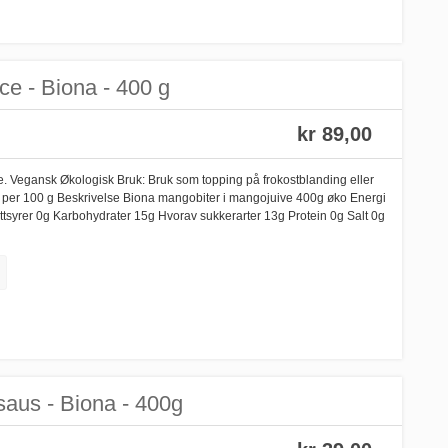
ce - Biona - 400 g
kr 89,00
e. Vegansk Økologisk Bruk: Bruk som topping på frokostblanding eller
per 100 g Beskrivelse Biona mangobiter i mangojuive 400g øko Energi
ttsyrer 0g Karbohydrater 15g Hvorav sukkerarter 13g Protein 0g Salt 0g
aus - Biona - 400g