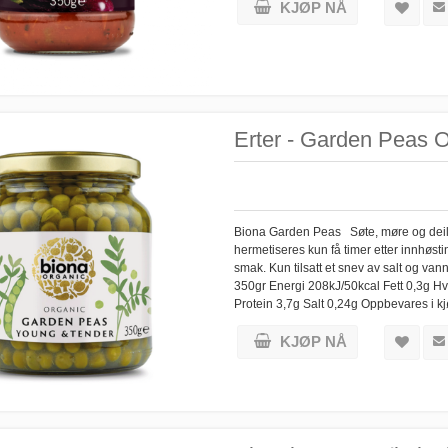
KJØP NÅ
Erter - Garden Peas O
Biona Garden Peas Søte, møre og deilige
hermetiseres kun få timer etter innhøst
smak. Kun tilsatt et snev av salt og 
350gr Energi 208kJ/50kcal Fett 0,3g Hv
Protein 3,7g Salt 0,24g Oppbevares i 
KJØP NÅ