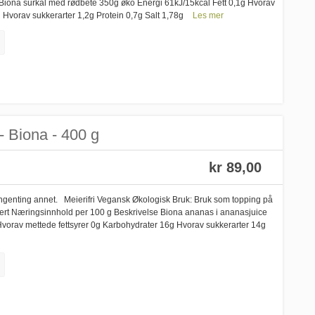
Biona surkål med rødbete 350g øko Energi 61kJ/15kcal Fett 0,1g Hvorav
g Hvorav sukkerarter 1,2g Protein 0,7g Salt 1,78g
Les mer
- Biona - 400 g
kr 89,00
 ingenting annet. Meierifri Vegansk Økologisk Bruk: Bruk som topping på
sert Næringsinnhold per 100 g Beskrivelse Biona ananas i ananasjuice
Hvorav mettede fettsyrer 0g Karbohydrater 16g Hvorav sukkerarter 14g