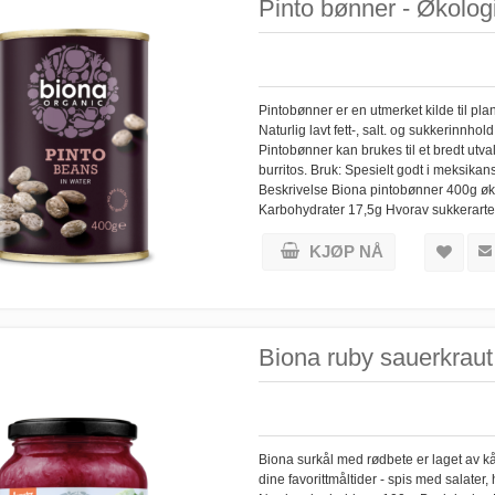
Pinto bønner - Økologi
Pintobønner er en utmerket kilde til plan
Naturlig lavt fett-, salt. og sukkerinnh
Pintobønner kan brukes til et bredt utval
burritos. Bruk: Spesielt godt i meksika
Beskrivelse Biona pintobønner 400g øko
Karbohydrater 17,5g Hvorav sukkerarter
KJØP NÅ
Biona ruby sauerkraut
Biona surkål med rødbete er laget av kå
dine favorittmåltider - spis med salate