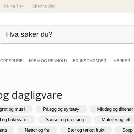
Del og Tjen
Bli forhandler
OPPSPLEIE
HJEM OG RENHOLD
BRUKSOMRÅDER
MERKER
og dagligvare
grøt og musli
Pålegg og syltetøy
Middag og tilbehør
d og bakevarer
Sauser og dressing
Matoljer og fett
asta
Nøtter og frø
Bær og tørket frukt
Sopp 