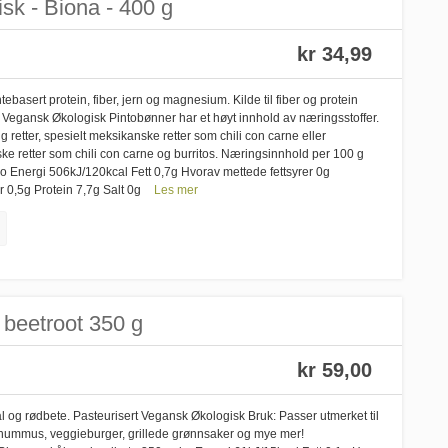
sk - Biona - 400 g
kr 34,99
tebasert protein, fiber, jern og magnesium. Kilde til fiber og protein
old Vegansk Økologisk Pintobønner har et høyt innhold av næringsstoffer.
g retter, spesielt meksikanske retter som chili con carne eller
nske retter som chili con carne og burritos. Næringsinnhold per 100 g
 Energi 506kJ/120kcal Fett 0,7g Hvorav mettede fettsyrer 0g
 0,5g Protein 7,7g Salt 0g
Les mer
 beetroot 350 g
kr 59,00
l og rødbete. Pasteurisert Vegansk Økologisk Bruk: Passer utmerket til
r, hummus, veggieburger, grillede grønnsaker og mye mer!