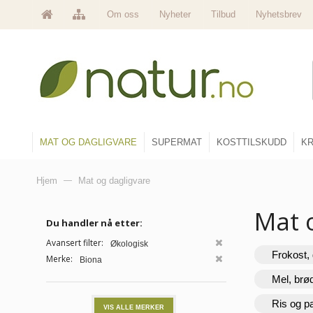
Om oss
Nyheter
Tilbud
Nyhetsbrev
MAT OG DAGLIGVARE
SUPERMAT
KOSTTILSKUDD
KR
Hjem
—
Mat og dagligvare
Mat 
Du handler nå etter:
Avansert filter:
Økologisk
Frokost, 
Merke:
Biona
Mel, brø
Ris og p
VIS ALLE MERKER