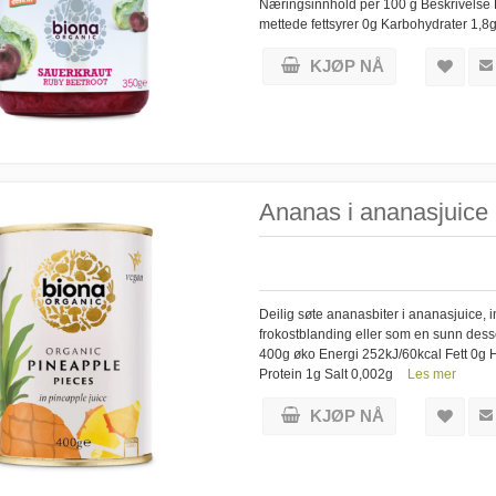
Næringsinnhold per 100 g Beskrivelse 
mettede fettsyrer 0g Karbohydrater 1,8
KJØP NÅ
Ananas i ananasjuice 
Deilig søte ananasbiter i ananasjuice,
frokostblanding eller som en sunn des
400g øko Energi 252kJ/60kcal Fett 0g 
Protein 1g Salt 0,002g
Les mer
KJØP NÅ