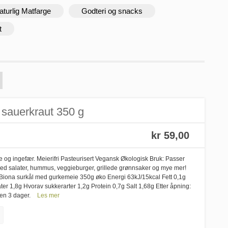
aturlig Matfarge
Godteri og snacks
t
 sauerkraut 350 g
kr 59,00
e og ingefær. Meierifri Pasteurisert Vegansk Økologisk Bruk: Passer
is med salater, hummus, veggieburger, grillede grønnsaker og mye mer!
Biona surkål med gurkemeie 350g øko Energi 63kJ/15kcal Fett 0,1g
er 1,8g Hvorav sukkerarter 1,2g Protein 0,7g Salt 1,68g Etter åpning:
nen 3 dager.
Les mer