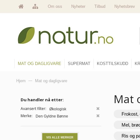
Om oss
Nyheter
Tilbud
Nyhetsbrev
MAT OG DAGLIGVARE
SUPERMAT
KOSTTILSKUDD
KR
Hjem
—
Mat og dagligvare
Mat 
Du handler nå etter:
Avansert filter:
Økologisk
Frokost, 
Merke:
Den Gyldne Bønne
Mel, brø
Ris og p
VIS ALLE MERKER