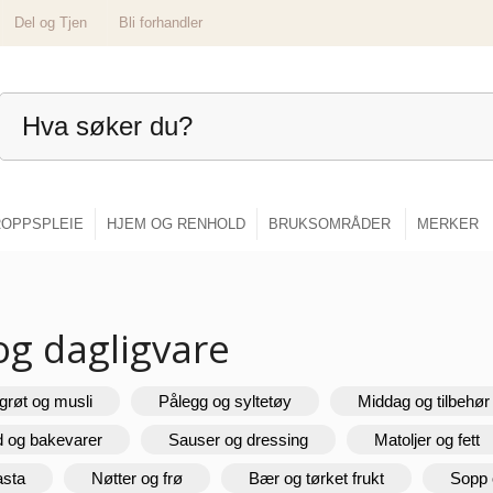
Del og Tjen
Bli forhandler
OPPSPLEIE
HJEM OG RENHOLD
BRUKSOMRÅDER
MERKER
og dagligvare
grøt og musli
Pålegg og syltetøy
Middag og tilbehør
d og bakevarer
Sauser og dressing
Matoljer og fett
asta
Nøtter og frø
Bær og tørket frukt
Sopp 