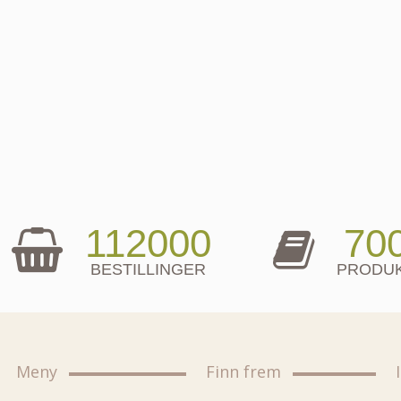
112000
70
BESTILLINGER
PRODU
Meny
Finn frem