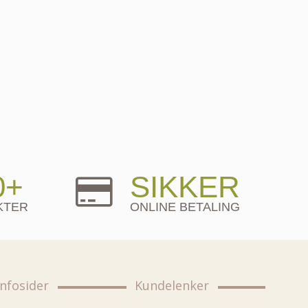
0+
SIKKER
KTER
ONLINE BETALING
Infosider
Kundelenker