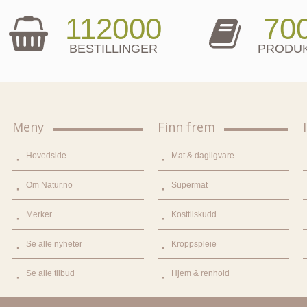
112000
70
BESTILLINGER
PRODU
Meny
Finn frem
Hovedside
Mat & dagligvare
Om Natur.no
Supermat
Merker
Kosttilskudd
Se alle nyheter
Kroppspleie
Se alle tilbud
Hjem & renhold