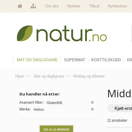
Om oss
Nyheter
Tilbud
Nyhetsbrev
MAT OG DAGLIGVARE
SUPERMAT
KOSTTILSKUDD
KR
Hjem
—
Mat og dagligvare
—
Middag og tilbehør
Midd
Du handler nå etter:
Avansert filter:
Glutenfritt
Kjøtt-ers
Merke:
Helios
11 produkter
VIS ALLE MERKER