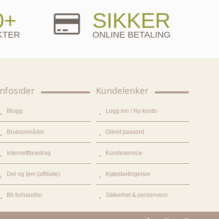
0+
SIKKER
KTER
ONLINE BETALING
Infosider
Kundelenker
Blogg
Logg inn / Ny konto
Bruksområder
Glemt passord
Internettforedrag
Kundeservice
Del og tjen (affiliate)
Kjøpsbetingelser
Bli forhandler
Sikkerhet & personvern