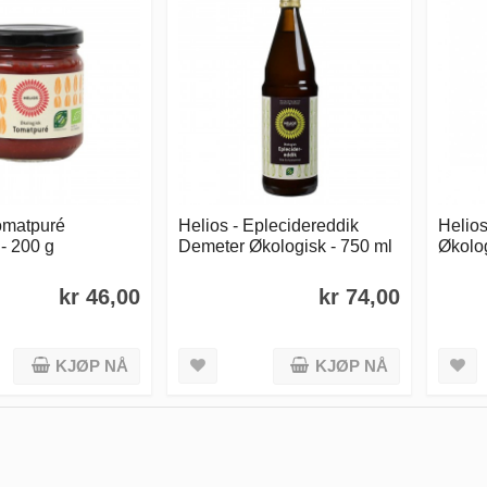
Tomatpuré
Helios - Eplecidereddik
Helios
- 200 g
Demeter Økologisk - 750 ml
Økolog
kr 46,00
kr 74,00
KJØP NÅ
KJØP NÅ