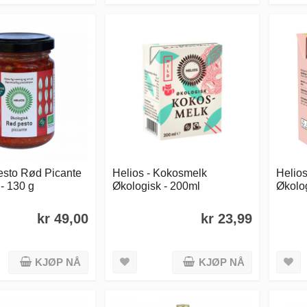
Pesto Rød Picante
Helios - Kokosmelk
Helio
- 130 g
Økologisk - 200ml
Økolog
kr 49,00
kr 23,99
KJØP NÅ
KJØP NÅ