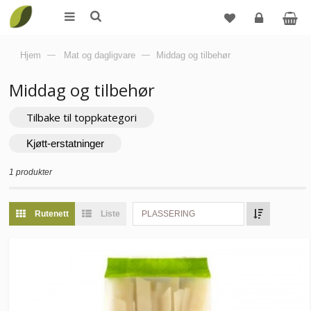
Logg
Hjem
—
Mat og dagligvare
—
Middag og tilbehør
inn
Middag og tilbehør
Tilbake til toppkategori
Kjøtt-erstatninger
1 produkter
Rutenett
Liste
PLASSERING