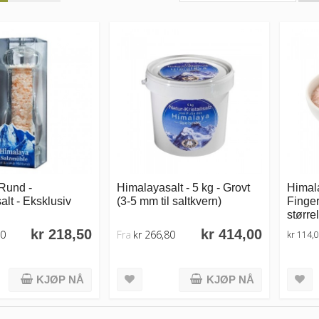
 Rund -
Himalayasalt - 5 kg - Grovt
Himala
lt - Eksklusiv
(3-5 mm til saltkvern)
Finger
større
kr 218,50
kr 414,00
00
Fra
kr 266,80
kr 114,
KJØP NÅ
KJØP NÅ