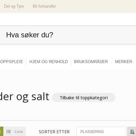
Del og Tjen
Bli forhandler
OPPSPLEIE
HJEM OG RENHOLD
BRUKSOMRÅDER
MERKER
der og salt
Tilbake til toppkategori
SORTER ETTER
t
Liste
PLASSERING