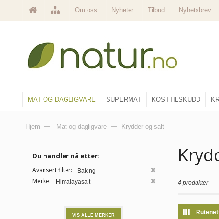
Om oss
Nyheter
Tilbud
Nyhetsbrev
MAT OG DAGLIGVARE
SUPERMAT
KOSTTILSKUDD
KR
Hjem
—
Mat og dagligvare
—
Krydder og salt
Kryd
Du handler nå etter:
Avansert filter:
Baking
Merke:
Himalayasalt
4 produkter
Rutenet
VIS ALLE MERKER