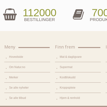
112000
70
BESTILLINGER
PRODU
Meny
Finn frem
Hovedside
Mat & dagligvare
Om Natur.no
Supermat
Merker
Kosttilskudd
Se alle nyheter
Kroppspleie
Se alle tilbud
Hjem & renhold