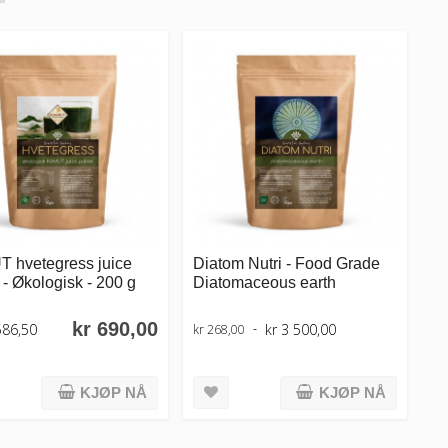
 hvetegress juice
Diatom Nutri - Food Grade
 - Økologisk - 200 g
Diatomaceous earth
kr 690,00
586,50
kr 3 500,00
kr 268,00
KJØP NÅ
KJØP NÅ