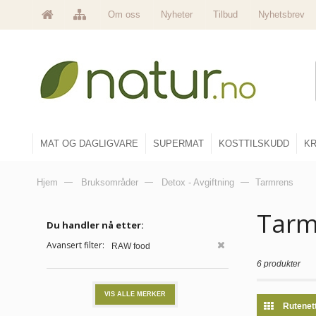
Om oss
Nyheter
Tilbud
Nyhetsbrev
MAT OG DAGLIGVARE
SUPERMAT
KOSTTILSKUDD
KR
Hjem
—
Bruksområder
—
Detox - Avgiftning
—
Tarmrens
Tar
Du handler nå etter:
Avansert filter:
RAW food
6 produkter
VIS ALLE MERKER
Rutenet