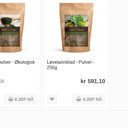
pulver - Økologisk
Løvetannblad - Pulver -
250g
kr 591,10
,00
KJØP NÅ
KJØP NÅ