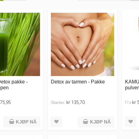
Detox pakke -
Detox av tarmen - Pakke
KAMUT
ppen
pulver
175,95
kr 135,70
Fra
kr 
Starter:
KJØP NÅ
KJØP NÅ