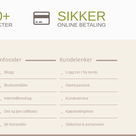
0+
SIKKER
KTER
ONLINE BETALING
Infosider
Kundelenker
Blogg
Logg inn / Ny konto
Bruksområder
Glemt passord
Internettforedrag
Kundeservice
Del og tjen (affiliate)
Kjøpsbetingelser
Bli forhandler
Sikkerhet & personvern