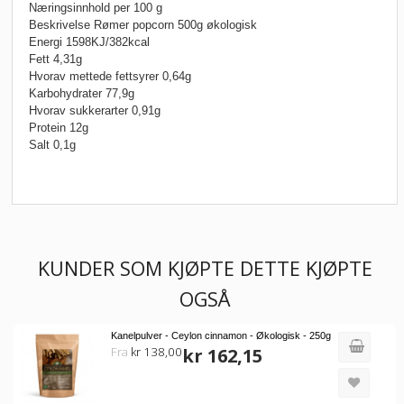
Næringsinnhold per 100 g
Beskrivelse Rømer popcorn 500g økologisk
Energi 1598KJ/382kcal
Fett 4,31g
Hvorav mettede fettsyrer 0,64g
Karbohydrater 77,9g
Hvorav sukkerarter 0,91g
Protein 12g
Salt 0,1g
KUNDER SOM KJØPTE DETTE KJØPTE
OGSÅ
Kanelpulver - Ceylon cinnamon - Økologisk - 250g
Fra
kr 138,00
kr 162,15