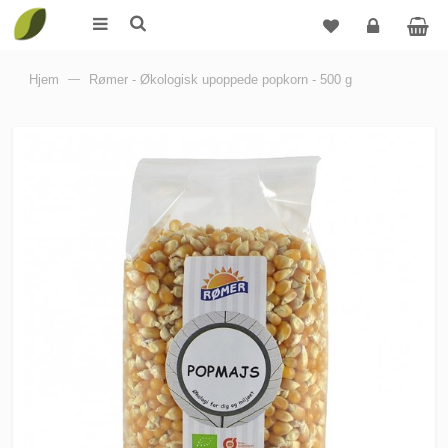
Logg
Hjem
—
Rømer - Økologisk upoppede popkorn - 500 g
inn