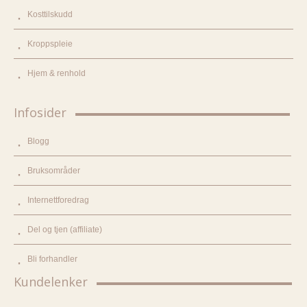
Kosttilskudd
Kroppspleie
Hjem & renhold
Infosider
Blogg
Bruksområder
Internettforedrag
Del og tjen (affiliate)
Bli forhandler
Kundelenker