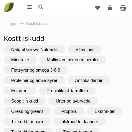
Logg
Hjem
—
Kosttilskudd
inn
Kosttilskudd
Natural Grown Nutrients
Vitaminer
Mineraler
Multivitaminer og mineraler
Fettsyrer og omega 3-6-9
Proteiner og aminosyrer
Antioksidanter
Enzymer
Probiotika & tarmflora
Sopp tillskudd
Urter og ayurveda
Gress og greens
Propolis
Ekstrakter
Tilskudd for barn
Tilskudd for kvinner
Tilskudd for menn
Trening & sport