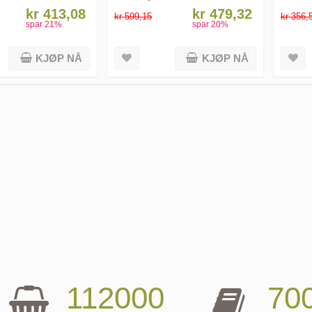
kr 413,08
kr 479,32
kr 599,15
kr 356,
spar
21
%
spar
20
%
KJØP NÅ
KJØP NÅ
112000
70