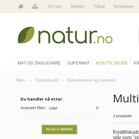
Om oss
Nyheter
Tilbud
Nyhetsbrev
MAT OG DAGLIGVARE
SUPERMAT
KOSTTILSKUDD
KR
Hjem
—
Kosttilskudd
—
Multivitaminer og mineraler
Mult
Du handler nå etter:
Avansert filter:
Urter
3 produkter
VIS ALLE MERKER
Kosttilskudd
står som "pl