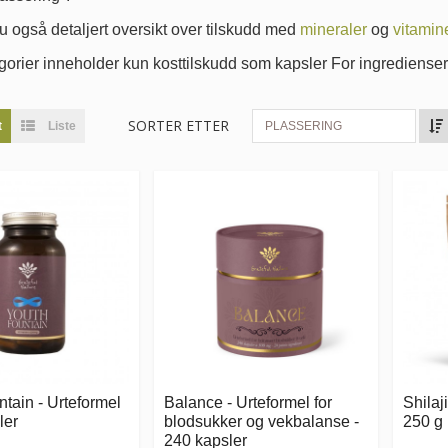
u også detaljert oversikt over tilskudd med
mineraler
og
vitamine
orier inneholder kun kosttilskudd som kapsler For ingrediense
SORTER ETTER
t
Liste
PLASSERING
tain - Urteformel
Balance - Urteformel for
Shilaj
ler
blodsukker og vekbalanse -
250 g
240 kapsler