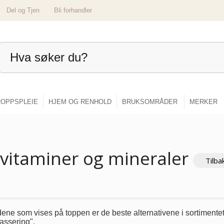
Del og Tjen
Bli forhandler
OPPSPLEIE
HJEM OG RENHOLD
BRUKSOMRÅDER
MERKER
ivitaminer og mineraler
Tilba
ene som vises på toppen er de beste alternativene i sortimentet f
assering".