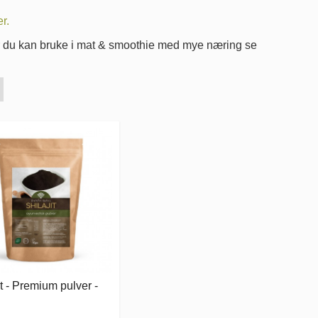
r.
r du kan bruke i mat & smoothie med mye næring se
it - Premium pulver -