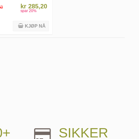
kr 285,20
50
spar
20
%
KJØP NÅ
0+
SIKKER