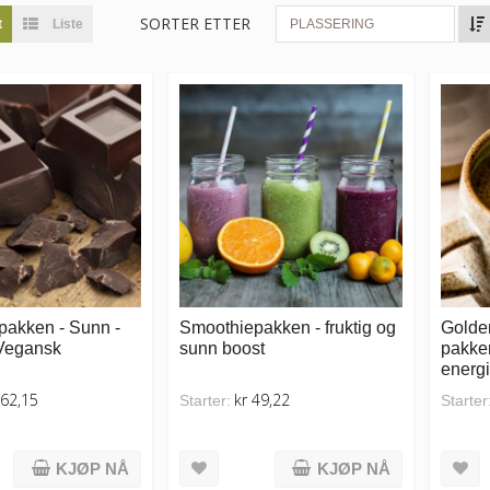
SORTER ETTER
t
Liste
PLASSERING
pakken - Sunn -
Smoothiepakken - fruktig og
Golde
 Vegansk
sunn boost
pakken
energ
162,15
kr 49,22
Starter:
Starter
KJØP NÅ
KJØP NÅ