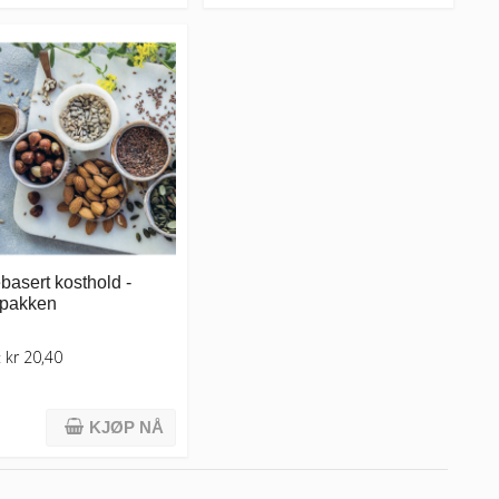
basert kosthold -
 pakken
kr 20,40
:
KJØP NÅ