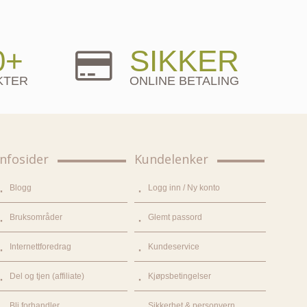
0+
SIKKER
KTER
ONLINE BETALING
Infosider
Kundelenker
Blogg
Logg inn / Ny konto
Bruksområder
Glemt passord
Internettforedrag
Kundeservice
Del og tjen (affiliate)
Kjøpsbetingelser
Bli forhandler
Sikkerhet & personvern