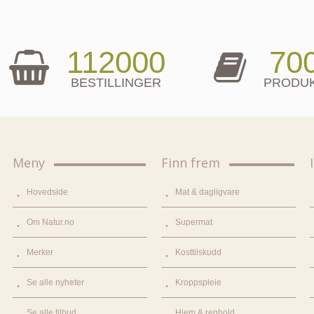
112000
70
BESTILLINGER
PRODU
Meny
Finn frem
Hovedside
Mat & dagligvare
Om Natur.no
Supermat
Merker
Kosttilskudd
Se alle nyheter
Kroppspleie
Se alle tilbud
Hjem & renhold