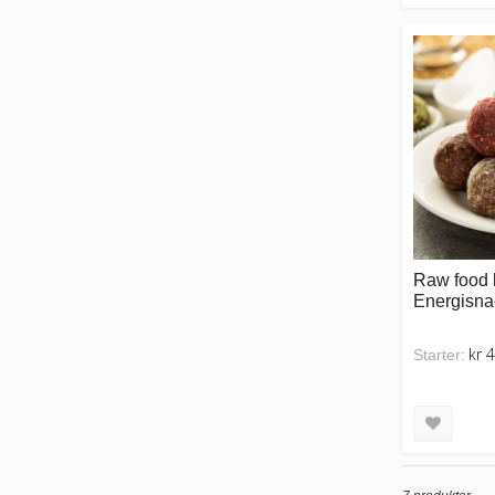
Raw food 
Energisna
kr 
Starter: