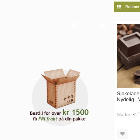
Rutenet
Sjokolade
Nydelig -
kr 
Starter: