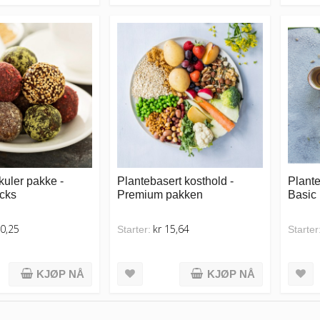
kuler pakke -
Plantebasert kosthold -
Plante
cks
Premium pakken
Basic
40,25
kr 15,64
Starter:
Starter
KJØP NÅ
KJØP NÅ