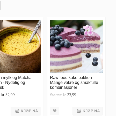
n mylk og Matcha
Raw food kake pakken -
 - Nydelig og
Mange vakre og smakfulle
isk
kombinasjoner
kr 52,99
kr 23,99
:
Starter:
KJØP NÅ
KJØP NÅ