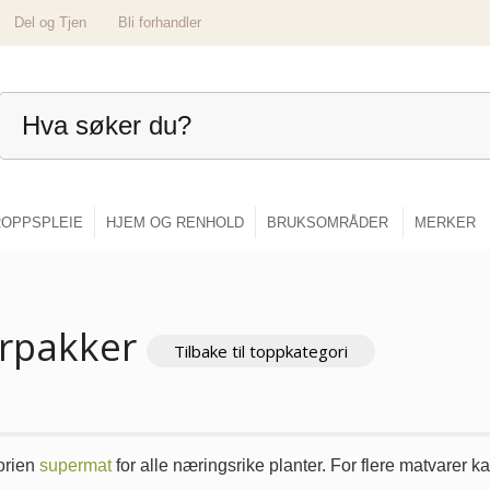
Del og Tjen
Bli forhandler
OPPSPLEIE
HJEM OG RENHOLD
BRUKSOMRÅDER
MERKER
rpakker
Tilbake til toppkategori
gorien
supermat
for alle næringsrike planter. For flere matvarer k