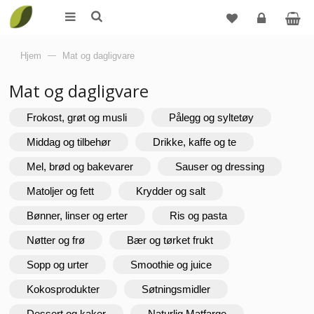
Logg
Hjem
—
Mat og dagligvare
inn
Mat og dagligvare
Frokost, grøt og musli
Pålegg og syltetøy
Middag og tilbehør
Drikke, kaffe og te
Mel, brød og bakevarer
Sauser og dressing
Matoljer og fett
Krydder og salt
Bønner, linser og erter
Ris og pasta
Nøtter og frø
Bær og tørket frukt
Sopp og urter
Smoothie og juice
Kokosprodukter
Søtningsmidler
Dessert og kaker
Naturlig Matfarge