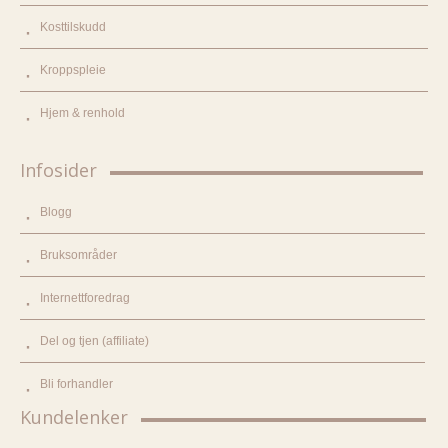
Kosttilskudd
Kroppspleie
Hjem & renhold
Infosider
Blogg
Bruksområder
Internettforedrag
Del og tjen (affiliate)
Bli forhandler
Kundelenker