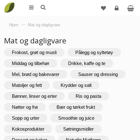
Logg
Hjem
—
Mat og dagligvare
inn
Mat og dagligvare
Frokost, grøt og musli
Pålegg og syltetøy
Middag og tilbehør
Drikke, kaffe og te
Mel, brød og bakevarer
Sauser og dressing
Matoljer og fett
Krydder og salt
Bønner, linser og erter
Ris og pasta
Nøtter og frø
Bær og tørket frukt
Sopp og urter
Smoothie og juice
Kokosprodukter
Søtningsmidler
Dessert og kaker
Naturlig Matfarge