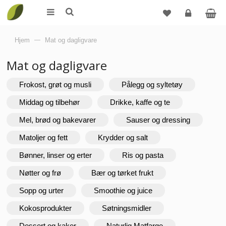
Logg
Hjem
—
Mat og dagligvare
inn
Mat og dagligvare
Frokost, grøt og musli
Pålegg og syltetøy
Middag og tilbehør
Drikke, kaffe og te
Mel, brød og bakevarer
Sauser og dressing
Matoljer og fett
Krydder og salt
Bønner, linser og erter
Ris og pasta
Nøtter og frø
Bær og tørket frukt
Sopp og urter
Smoothie og juice
Kokosprodukter
Søtningsmidler
Dessert og kaker
Naturlig Matfarge